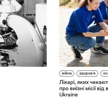
війна
здоров'я
ос
Лікарі, яких чекають
про виїзні місії ві
Ukraine