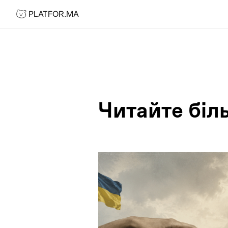
PLATFOR.MA
PLATFOR.MA
Теми:
Про нас
Контакти
МЕДІА
Спецпроєкти
Редакційна політика
Читайте біл
Співпраця
АГЕНЦІЯ
Про агенцію
Кейси
МАГАЗИН
Каталог