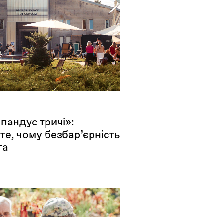
пандус тричі»:
те, чому безбар’єрність
та