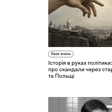
Оплата та доставка
Повернення та обмін
Публічна оферта
Про магазин
КРЕЗЮМЕ
Про сервіс
база знань
Історія в руках політики
про скандали через ста
та Польщі