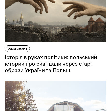
Оплата та доставка
Повернення та обмін
Публічна оферта
Про магазин
КРЕЗЮМЕ
Про сервіс
база знань
Історія в руках політики: польський
історик про скандали через старі
образи України та Польщі