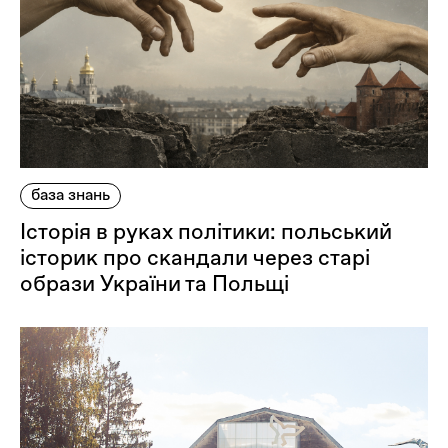
Оплата та доставка
Повернення та обмін
Публічна оферта
Про магазин
КРЕЗЮМЕ
Про сервіс
база знань
Історія в руках політики: польський
історик про скандали через старі
образи України та Польщі