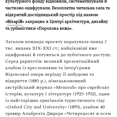
культурного фонду відновили, систематизували й
Оплата та доставка
частково оцифрували. Безоплатна читальна зала та
Повернення та обмін
відкритий дослідницький простір під назвою
Публічна оферта
«
Візарій
» запрацює в Центрі архітектури, дизайну
Про магазин
та урбаністики «Порохова вежа».
КРЕЗЮМЕ
Загалом команда проєкту нарахувала понад 7
тис. видань XIX–XXI ст.; найцікавіші вже
Про сервіс
оцифровані й готуються до публічного доступу.
Серед раритетів: великий презентаційний
альбом із кресленнями та інтер’єрами
Віденської опери періоду її побудови та
відкриття (1885 р.), німецькомовний
австрійський журнал «Menorah» про єврейську
історію, культуру і літературу (1925-1932), один
із найстаріших оригіналів туристичного гіду
«Oxford City and University» (1893), альбом 40
гравюр Альбрехта Дюрера «Четиредесят и осем