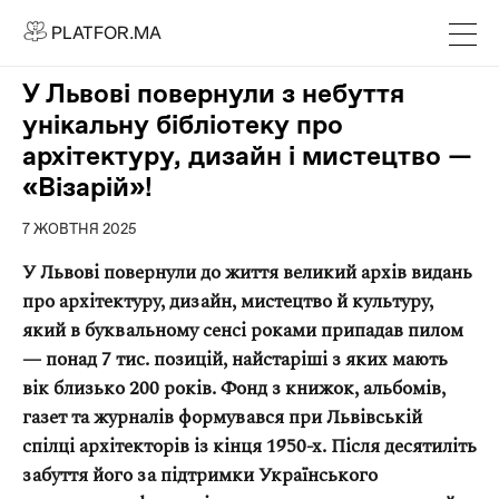
PLATFOR.MA
PLATFOR.MA
Про нас
У Львові повернули з небуття
Контакти
унікальну бібліотеку про
МЕДІА
архітектуру, дизайн і мистецтво —
«Візарій»!
Спецпроєкти
Редакційна політика
7 ЖОВТНЯ 2025
Співпраця
У Львові повернули до життя великий архів видань
про архітектуру, дизайн, мистецтво й культуру,
АГЕНЦІЯ
який в буквальному сенсі роками припадав пилом
Про агенцію
— понад 7 тис. позицій, найстаріші з яких мають
Кейси
вік близько 200 років. Фонд з книжок, альбомів,
газет та журналів формувався при Львівській
МАГАЗИН
спілці архітекторів із кінця 1950-х. Після десятиліть
забуття його за підтримки Українського
Каталог