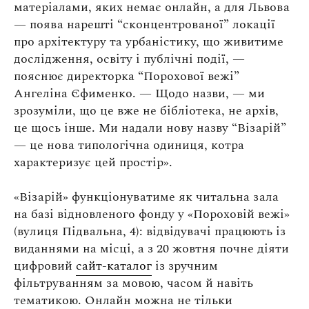
матеріалами, яких немає онлайн, а для Львова
— поява нарешті “сконцентрованої” локації
про архітектуру та урбаністику, що живитиме
дослідження, освіту і публічні події, —
пояснює директорка “Порохової вежі”
Ангеліна Єфименко. — Щодо назви, — ми
зрозуміли, що це вже не бібліотека, не архів,
це щось інше. Ми надали нову назву “Візарій”
— це нова типологічна одиниця, котра
характеризує цей простір».
«Візарій» функціонуватиме як читальна зала
на базі відновленого фонду у «Пороховій вежі»
(вулиця Підвальна, 4): відвідувачі працюють із
виданнями на місці, а з 20 жовтня почне діяти
цифровий
сайт-каталог
із зручним
фільтруванням за мовою, часом й навіть
тематикою. Онлайн можна не тільки