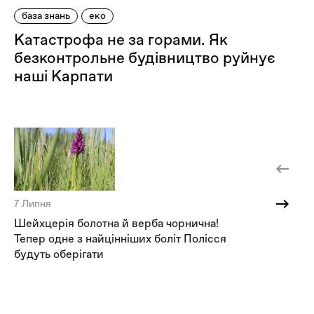
база знань
еко
Катастрофа не за горами. Як
безконтрольне будівництво руйнує
наші Карпати
7 Липня
30
Шейхцерія болотна й верба чорнична!
У 
Тепер одне з найцінніших боліт Полісся
зн
будуть оберігати