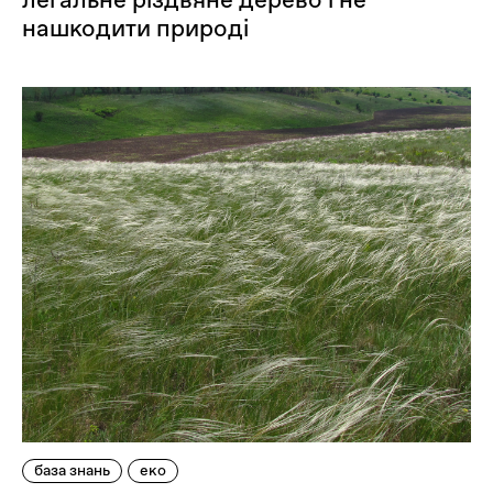
нашкодити природі
база знань
еко