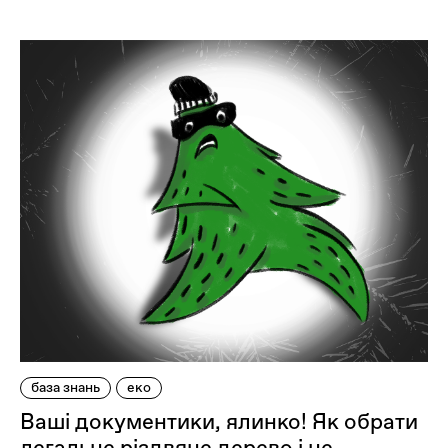
база знань
еко
Ваші документики, ялинко! Як обрати
легальне різдвяне дерево і не