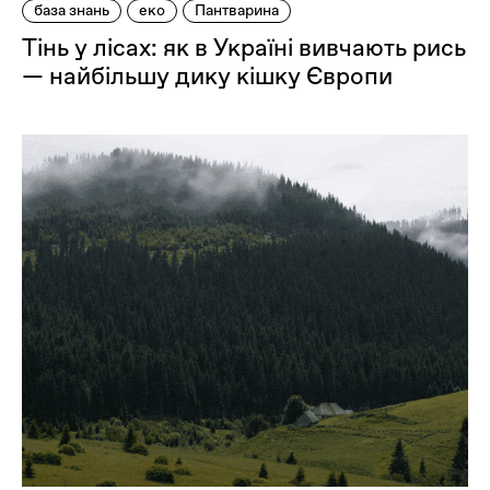
база знань
еко
Пантварина
Оплата та доставка
Тінь у лісах: як в Україні вивчають рись
Повернення та обмін
— найбільшу дику кішку Європи
Публічна оферта
Про магазин
КРЕЗЮМЕ
Про сервіс