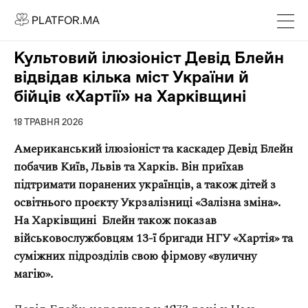
PLATFOR.MA
PLATFOR.MA
Про нас
Культовий ілюзіоніст Девід Блейн
Контакти
відвідав кілька міст України й
МЕДІА
бійців «Хартії» на Харківщині
Спецпроєкти
18 ТРАВНЯ 2026
Редакційна політика
Американський ілюзіоніст та каскадер Девід Блейн
Співпраця
побачив Київ, Львів та Харків. Він приїхав
підтримати поранених українців, а також дітей з
АГЕНЦІЯ
освітнього проєкту Укрзалізниці «Залізна зміна».
Про агенцію
На Харківщині Блейн також показав
військовослужбовцям 13-ї бригади НГУ «Хартія» та
Кейси
суміжних підрозділів свою фірмову «вуличну
МАГАЗИН
магію».
Каталог