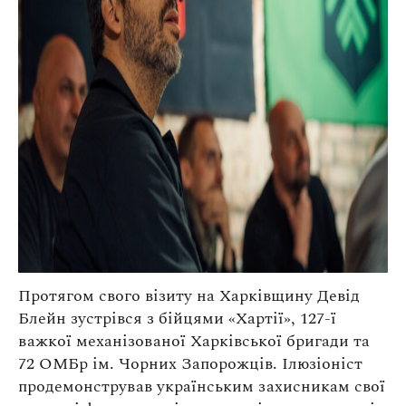
Протягом свого візиту на Харківщину Девід
Блейн зустрівся з бійцями «Хартії», 127-ї
важкої механізованої Харківської бригади та
72 ОМБр ім. Чорних Запорожців. Ілюзіоніст
продемонстрував українським захисникам свої