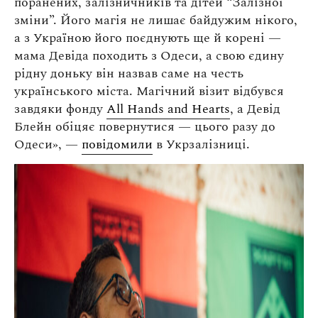
поранених, залізничників та дітей “Залізної
зміни”. Його магія не лишає байдужим нікого,
а з Україною його поєднують ще й корені —
мама Девіда походить з Одеси, а свою єдину
рідну доньку він назвав саме на честь
українського міста. Магічний візит відбувся
завдяки фонду
All Hands and Hearts
, а Девід
Блейн обіцяє повернутися — цього разу до
Одеси», —
повідомили
в Укрзалізниці.