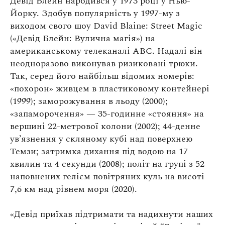
Девід Блейн народився у 1973 році у Нью-
Оплата та доставка
Йорку. Здобув популярність у 1997-му з
Повернення та обмін
виходом свого шоу David Blaine: Street Magic
Публічна оферта
(«Девід Блейн: Вулична магія») на
американському телеканалі ABC. Надалі він
Про магазин
неодноразово виконував ризиковані трюки.
Так, серед його найбільш відомих номерів:
КРЕЗЮМЕ
«похорон» живцем в пластиковому контейнері
Про сервіс
(1999); заморожування в льоду (2000);
«запаморочення» — 35-годинне «стояння» на
вершині 22-метрової колони (2002); 44-денне
ув’язнення у скляному кубі над поверхнею
Темзи; затримка дихання під водою на 17
хвилин та 4 секунди (2008); політ на групі з 52
наповнених гелієм повітряних куль на висоті
7,6 км над рівнем моря (2020).
«Девід приїхав підтримати та надихнути наших