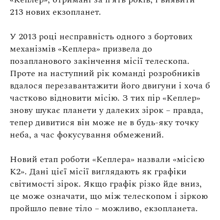
Оплата та доставка
213 нових екзопланет.
Повернення та обмін
У 2013 році несправність одного з бортових
Публічна оферта
механізмів «Кеплера» призвела до
Про магазин
позапланового закінчення місії телескопа.
Проте на наступний рік команді розробників
КРЕЗЮМЕ
вдалося перезавантажити його двигуни і хоча б
Про сервіс
частково відновити місію. З тих пір «Кеплер»
знову шукає планети у далеких зірок – правда,
тепер дивитися він може не в будь-яку точку
неба, а час фокусування обмежений.
Новий етап роботи «Кеплера» назвали «місією
К2». Дані цієї місії виглядають як графіки
світимості зірок. Якщо графік різко йде вниз,
це може означати, що між телескопом і зіркою
пройшло певне тіло – можливо, екзопланета.