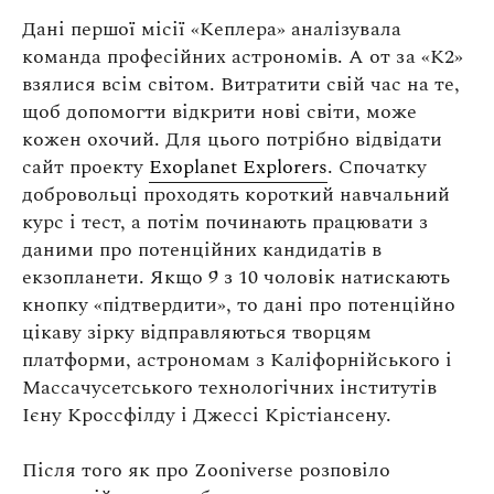
Дані першої місії «Кеплера» аналізувала
команда професійних астрономів. А от за «К2»
взялися всім світом. Витратити свій час на те,
щоб допомогти відкрити нові світи, може
кожен охочий. Для цього потрібно відвідати
сайт проекту
Exoplanet Explorers
. Спочатку
добровольці проходять короткий навчальний
курс і тест, а потім починають працювати з
даними про потенційних кандидатів в
екзопланети. Якщо 9 з 10 чоловік натискають
кнопку «підтвердити», то дані про потенційно
цікаву зірку відправляються творцям
платформи, астрономам з Каліфорнійського і
Массачусетського технологічних інститутів
Ієну Кроссфілду і Джессі Крістіансену.
Після того як про Zooniverse розповіло