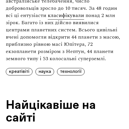
австралійське телебачення, число
добровольців зросло до 10 тисяч. За 48 годин
всі ці ентузіасти
класифікували
понад 2 млн
зірок. Багато із них дійсно виявилися
центрами планетних систем. Всього цивільні
вчені допомогли відкрити 44 планети з масою,
приблизно рівною масі Юпітера, 72
екзопланети розміром з Нептун, 44 планети
земного типу і 53 колосальні суперземлі.
креатівіті
наука
технології
Найцiкавiше на
сайтi