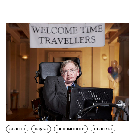
знання
наука
особистість
планета