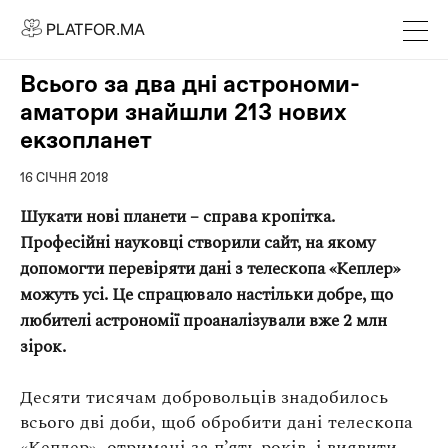
PLATFOR.MA
PLATFOR.MA
Про нас
Всього за два дні астрономи-
Контакти
аматори знайшли 213 нових
МЕДІА
екзопланет
Спецпроєкти
16 СІЧНЯ 2018
Редакційна політика
Шукати нові планети – справа кропітка.
Співпраця
Професійні науковці створили сайт, на якому
допомогти перевіряти дані з телескопа «Кеплер»
АГЕНЦІЯ
можуть усі. Це спрацювало настільки добре, що
Про агенцію
любителі астрономії проаналізували вже 2 млн
зірок.
Кейси
Десяти тисячам добровольців знадобилось
МАГАЗИН
всього дві доби, щоб обробити дані телескопа
Каталог
«Кеплер», отримані за п’ять років, і виявити