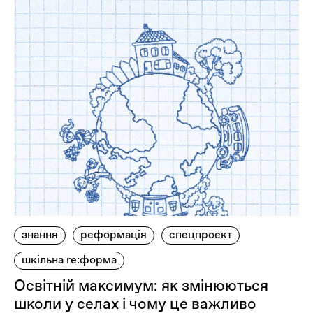
знання
реформація
спецпроект
шкільна re:форма
Освітній максимум: як змінюються
школи у селах і чому це важливо