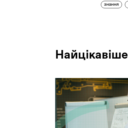
знання
Найцiкавiше