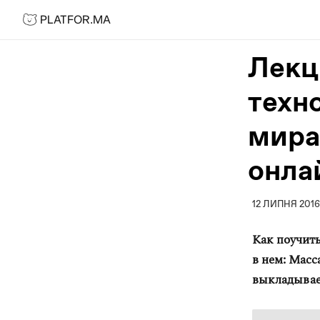
PLATFOR.MA
PLATFOR.MA
Про нас
Лекц
Контакти
техн
МЕДІА
Спецпроєкти
мира
Редакційна політика
онла
Співпраця
АГЕНЦІЯ
12 ЛИПНЯ 201
Про агенцію
Как поучить
Кейси
в нем: Масс
выкладывае
МАГАЗИН
Каталог