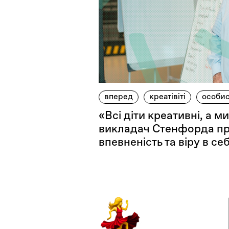
вперед
креатівіті
особис
«Всі діти креативні, а ми
викладач Стенфорда пр
впевненість та віру в се