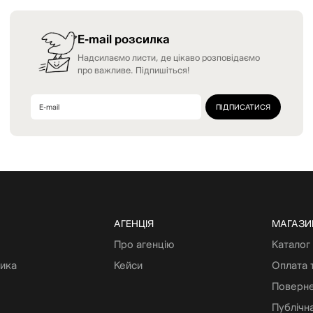
E-mail розсилка
Надсилаємо листи, де цікаво розповідаємо
про важливе. Підпишіться!
АГЕНЦІЯ
МАГАЗИ
Про агенцію
Каталог
тика
Кейси
Оплата 
Поверне
Публічн