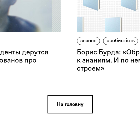
знання
особистість
уденты дерутся
Борис Бурда: «Обр
ованов про
к знаниям. И по не
строем»
На головну