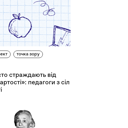
ект
точка зору
асто страждають від
тості»: педагоги з сіл
і