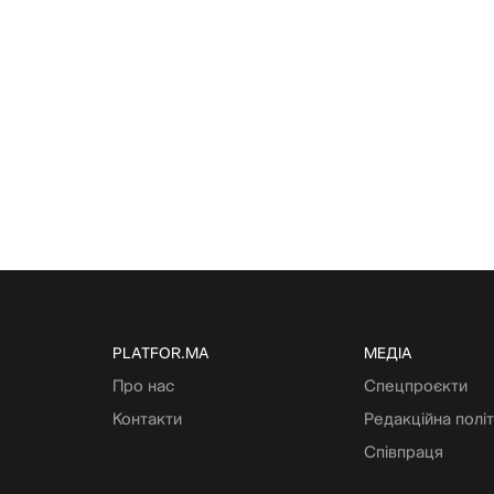
PLATFOR.MA
МЕДІА
Про нас
Спецпроєкти
Контакти
Редакційна полі
Співпраця