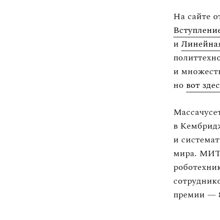
На сайте о
Вступлени
и
Линейная
политтехно
и множеств
но
вот зде
Массачусе
в Кембридж
и системат
мира. МИТ
роботехник
сотруднико
премии — 