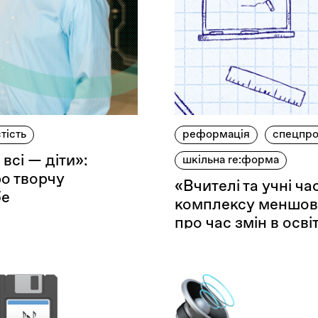
тість
реформація
спецпро
 всі — діти»:
шкільна re:форма
о творчу
«Вчителі та учні ч
бе
комплексу меншовар
про час змін в освіт