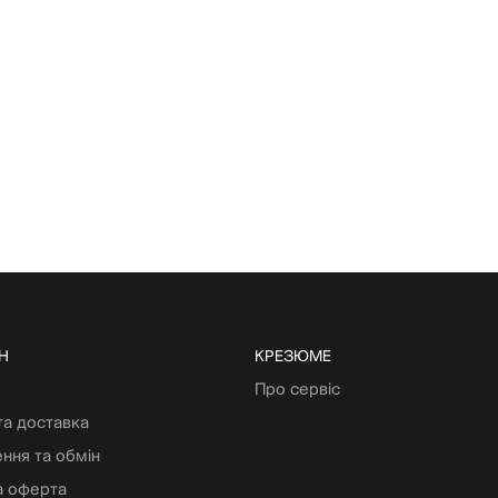
Н
КРЕЗЮМЕ
Про сервіс
та доставка
ння та обмін
а оферта