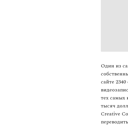
Оплата та доставка
Повернення та обмін
Публічна оферта
share
Про магазин
share
КРЕЗЮМЕ
share
Про сервіс
share
Один из с
собственны
сайте 2340
видеозапи
тех самых 
тысяч долл
Creative C
переводить