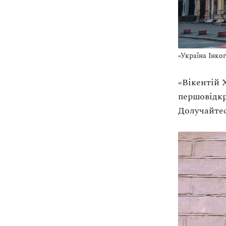
«Україна Інко
«Вікентій 
першовідк
Долучайтес