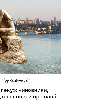
урбаністика
леку»: чиновники,
, девелопери про наші