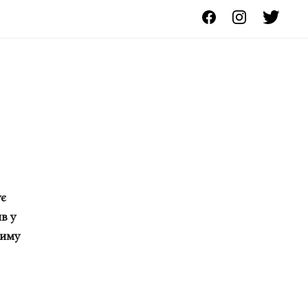
ує
в у
диму