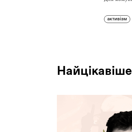
активізм
Найцiкавiше