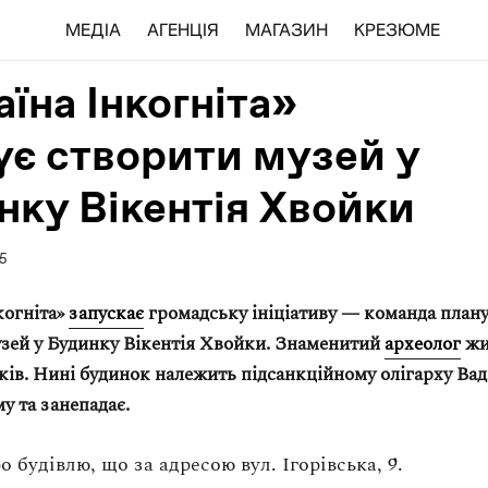
МЕДІА
АГЕНЦІЯ
МАГАЗИН
КРЕЗЮМЕ
їна Інкогніта»
ує створити музей у
нку Вікентія Хвойки
5
когніта»
запускає
громадську ініціативу — команда план
узей у Будинку Вікентія Хвойки. Знаменитий
археолог
жи
ків. Нині будинок належить підсанкційному олігарху Ва
 та занепадає.
о будівлю, що за адресою вул. Ігорівська, 9.