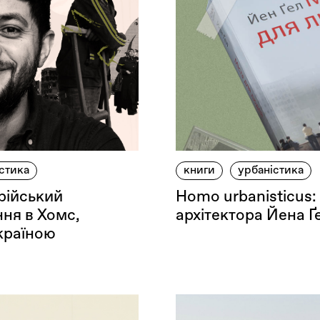
стика
книги
урбаністика
рійський
Homo urbanisticus:
ння в Хомс,
архітектора Йена Ґ
Україною