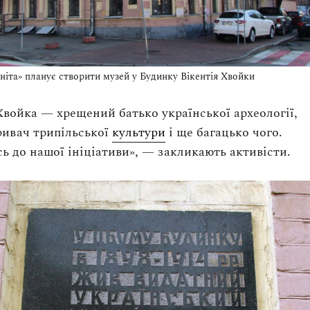
гніта» планує створити музей у Будинку Вікентія Хвойки
Хвойка — хрещений батько української археології,
ривач трипільської
культури
і ще багацько чого.
ь до нашої ініціативи», — закликають активісти.