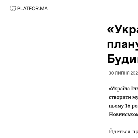
PLATFOR.MA
PLATFOR.MA
Про нас
«Укра
Контакти
план
МЕДІА
Спецпроєкти
Буди
Редакційна політика
Співпраця
30 ЛИПНЯ 202
АГЕНЦІЯ
«Україна Ін
створити м
Про агенцію
ньому 16 ро
Кейси
Новинському
МАГАЗИН
Йдеться пр
Каталог