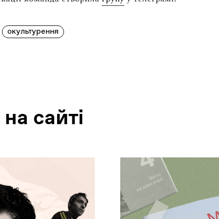
окультурення
 на сайтi