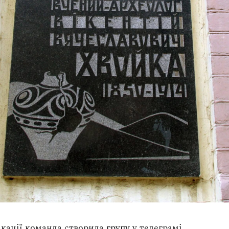
кації команда створила
групу
у телеграмі.