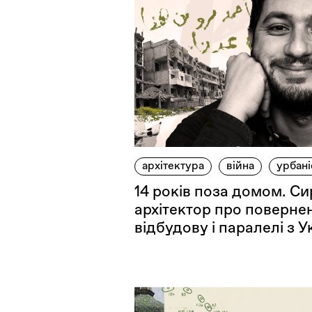
архітектура
війна
урбані
14 років поза домом. Си
архітектор про поверне
відбудову і паралелі з 