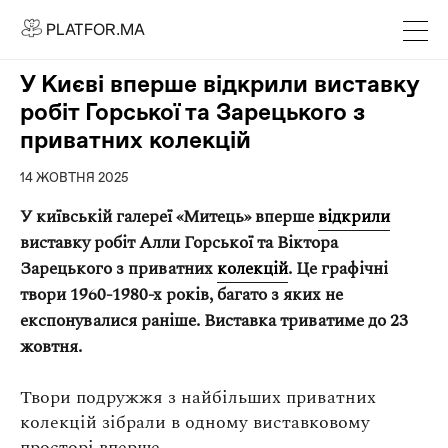
PLATFOR.MA
PLATFOR.MA
Про нас
У Києві вперше відкрили виставку
Контакти
робіт Горської та Зарецького з
МЕДІА
приватних колекцій
Спецпроєкти
14 ЖОВТНЯ 2025
Редакційна політика
У київській галереї «Митець» вперше
відкрили
Співпраця
виставку робіт Алли Горської та Віктора
Зарецького з приватних
колекцій
. Це графічні
АГЕНЦІЯ
твори 1960-1980-х років, багато з яких не
Про агенцію
експонувалися раніше. Виставка триватиме до 23
жовтня.
Кейси
Твори подружжя з найбільших приватних
МАГАЗИН
колекцій зібрали в одному виставковому
Каталог
просторі вперше.