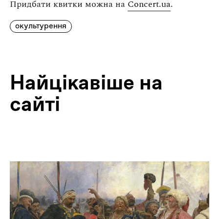
Придбати квитки можна на
Concert.ua
.
окультурення
Найцiкавiше на
сайтi