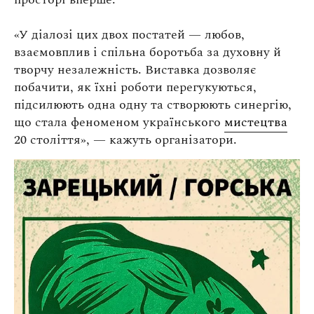
Оплата та доставка
Повернення та обмін
«У діалозі цих двох постатей — любов,
взаємовплив і спільна боротьба за духовну й
Публічна оферта
творчу незалежність. Виставка дозволяє
Про магазин
побачити, як їхні роботи перегукуються,
підсилюють одна одну та створюють синергію,
КРЕЗЮМЕ
що стала феноменом українського
мистецтва
Про сервіс
20 століття», — кажуть організатори.