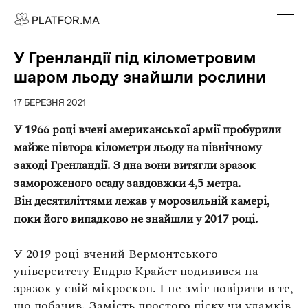
PLATFOR.MA
PLATFOR.MA
Про нас
У Гренландії під кілометровим
Контакти
шаром льоду знайшли рослини
МЕДІА
17 БЕРЕЗНЯ 2021
Спецпроєкти
У 1966 році вчені американської армії пробурили
Редакційна політика
майже півтора кілометри льоду на північному
Співпраця
заході Гренландії. З дна вони витягли зразок
замороженого осаду завдовжки 4,5 метра.
АГЕНЦІЯ
Він десятиліттями лежав у морозильній камері,
Про агенцію
поки його випадково не знайшли у 2017 році.
Кейси
У 2019 році вчений Вермонтського
університету Ендрю Крайст подивився на
МАГАЗИН
зразок у свій мікроскоп. І не зміг повірити в те,
Каталог
що побачив. Замість простого піску чи уламків