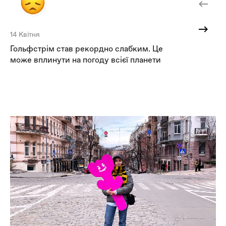
14 Квітня
6 
Гольфстрім став рекордно слабким. Це
Гр
може вплинути на погоду всієї планети
мл