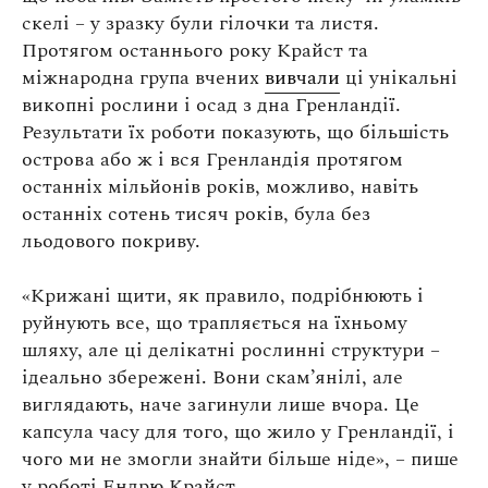
Оплата та доставка
скелі – у зразку були гілочки та листя.
Повернення та обмін
Протягом останнього року Крайст та
міжнародна група вчених
вивчали
ці унікальні
Публічна оферта
викопні рослини і осад з дна Гренландії.
Про магазин
Результати їх роботи показують, що більшість
острова або ж і вся Гренландія протягом
КРЕЗЮМЕ
останніх мільйонів років, можливо, навіть
Про сервіс
останніх сотень тисяч років, була без
льодового покриву.
«Крижані щити, як правило, подрібнюють і
руйнують все, що трапляється на їхньому
шляху, але ці делікатні рослинні структури –
ідеально збережені. Вони скам’янілі, але
виглядають, наче загинули лише вчора. Це
капсула часу для того, що жило у Гренландії, і
чого ми не змогли знайти більше ніде», – пише
у роботі Ендрю Крайст.