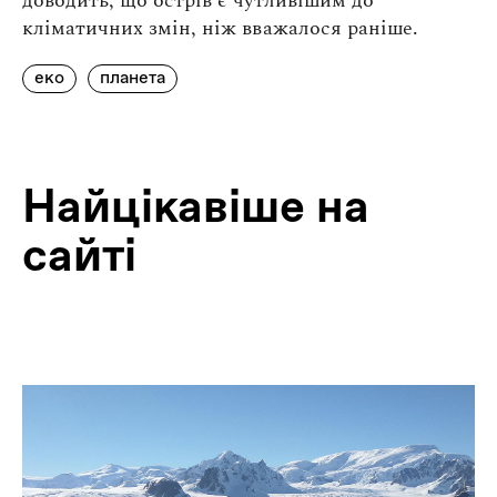
доводить, що острів є чутливішим до
кліматичних змін, ніж вважалося раніше.
еко
планета
Найцiкавiше на
сайтi