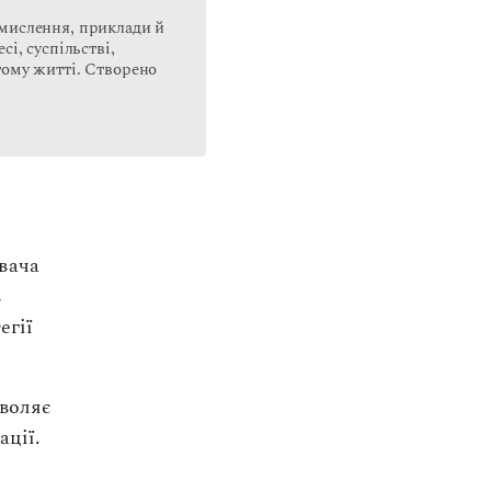
-мислення, приклади й
сі, суспільстві,
тому житті. Створено
вача
ь
егії
зволяє
ації.