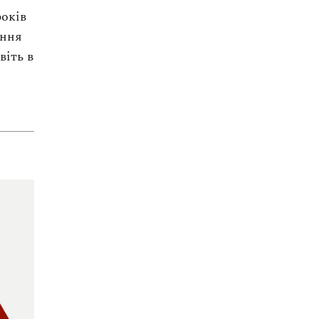
років
ання
віть в