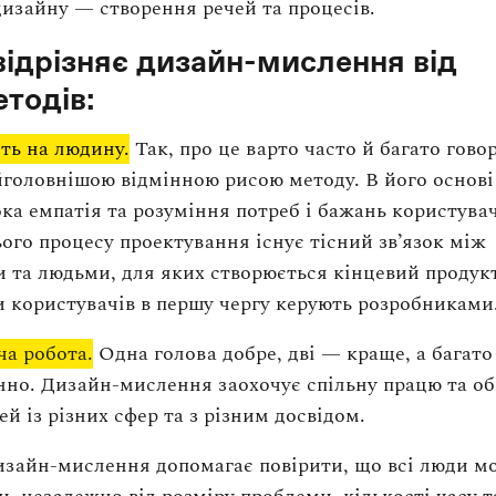
изайну — створення речей та процесів.
відрізняє дизайн-мислення від
етодів:
ть на людину.
Так, про це варто часто й багато гово
йголовнішою відмінною рисою методу. В його основі
ка емпатія та розуміння потреб і бажань користувач
ого процесу проектування існує тісний зв’язок між
 та людьми, для яких створюється кінцевий продукт
и користувачів в першу чергу керують розробниками
ча робота.
Одна голова добре, дві — краще, а багат
інно. Дизайн-мислення заохочує спільну працю та о
й із різних сфер та з різним досвідом.
зайн-мислення допомагає повірити, що всі люди м