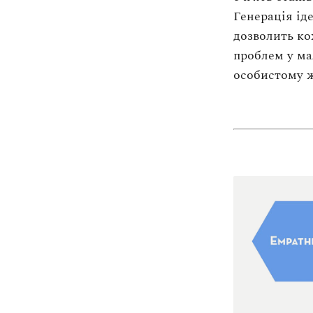
Генерація ід
дозволить ко
проблем у ма
особистому ж