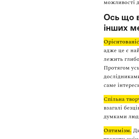
можливості д
Ось що 
інших м
Орієнтованіс
адже це є на
лежить глибо
Протягом усь
дослідниками
саме інтерес
Спільна твор
взагалі безц
думками люде
Оптимізм.
Ди