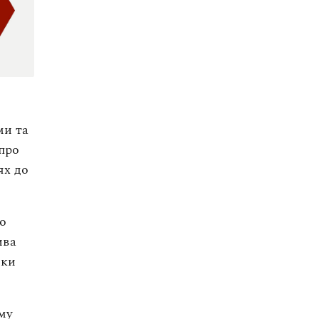
ми та
про
ях до
о
ива
нки
му