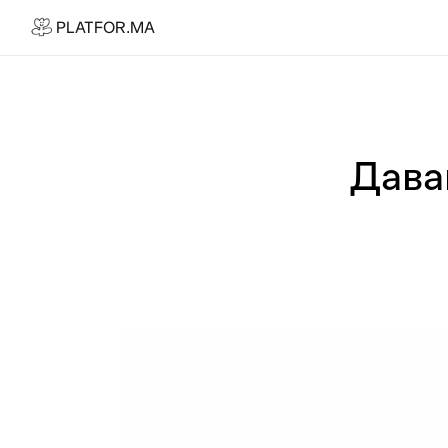
PLATFOR.MA
PLATFOR.MA
Про нас
Контакти
МЕДІА
Дава
Спецпроєкти
Редакційна політика
Співпраця
АГЕНЦІЯ
Про агенцію
Кейси
МАГАЗИН
Каталог