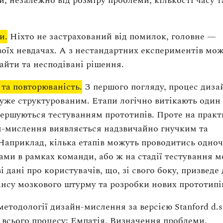
и, незалежно від розміру проблеми, кількості часу т
и.
Ніхто не застрахований від помилок, головне —
воїх невдачах. А з нестандартних експериментів мо
айти та несподівані рішення.
 та повторюваність.
З першого погляду, процес диза
уже структурованим. Етапи логічно витікають один 
вершуються тестуванням прототипів. Проте на практ
-мислення виявляється надзвичайно гнучким та
Наприклад, кілька етапів можуть проводитись одно
ами в рамках команди, або ж на стадії тестування 
і дані про користувачів, що, зі свого боку, призведе 
ансу мозкового штурму та розробки нових прототипі
методології дизайн-мислення за версією Stanford d.s
ів всього процесу: Емпатія, Визначення проблеми,