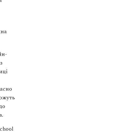
а
жна
йн-
з
иці
часно
можуть
до
в.
chool