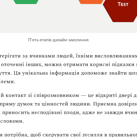
П'ять етапів дизайн-мислення
ерігати за вчинками людей, їхніми висловлювання
 оточенні інших, можна отримати корисні підказки 
уття. Ця унікальна інформація допоможе знайти шл
блеми.
 контакт зі співрозмовником — це відкриті двері д
пряму думок та цінностей людини. Приємна довірл
и приносить несподівані плоди, адже не завжди вчи
 словами.
я потрібна, щоб скерувати свої зусилля в правильно