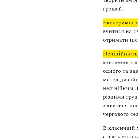
творити змін
грошей.
Експеримент
вчитися на с
отримати інс
Нелінійність
мислення є д
одного та за
метод дизайн
нелінійним. 
різними груп
з’явитися нов
чергового се
В класичній 
є п’ять етап