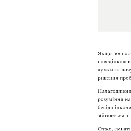
Якщо поспост
поведінкою в
думки та поч
рішення про
Налагоджений
розуміння на
бесіда інкол
збігаються зі
Отже, емпаті