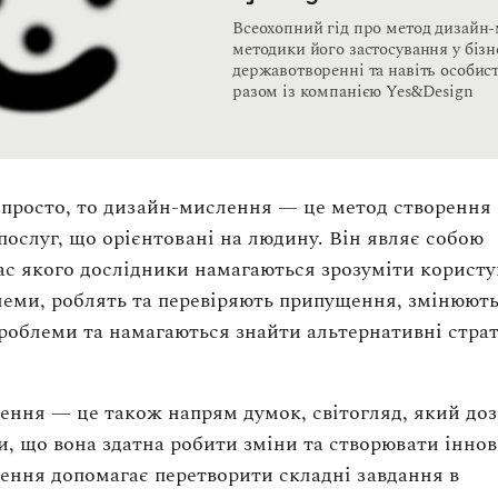
Всеохопний гід про метод дизайн
методики його застосування у бізне
державотворенні та навіть особис
разом із компанією Yes&Design
просто, то дизайн-мислення — це метод створення
 послуг, що орієнтовані на людину. Він являє собою
час якого дослідники намагаються зрозуміти користу
леми, роблять та перевіряють припущення, змінюют
роблеми та намагаються знайти альтернативні страт
ння — це також напрям думок, світогляд, який до
и, що вона здатна робити зміни та створювати іннов
ння допомагає перетворити складні завдання в