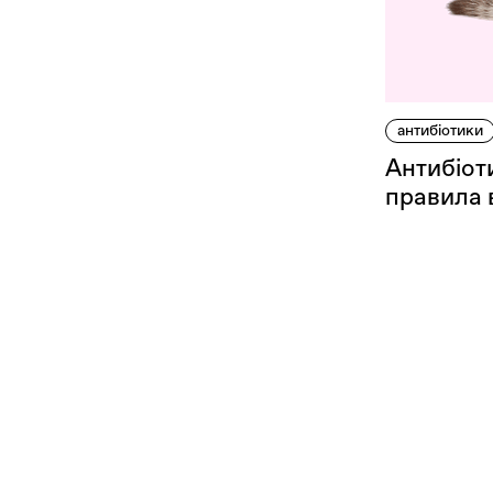
Оплата та доставка
Повернення та обмін
Публічна оферта
Про магазин
антибіотики
Антибіоти
КРЕЗЮМЕ
правила 
Про сервіс