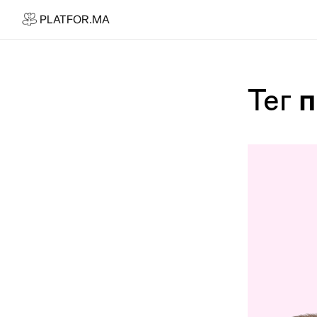
PLATFOR.MA
PLATFOR.MA
Про нас
Контакти
Тег
п
МЕДІА
Спецпроєкти
Редакційна політика
Співпраця
АГЕНЦІЯ
Про агенцію
Кейси
МАГАЗИН
Каталог