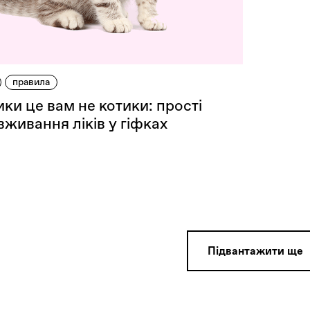
правила
ки це вам не котики: прості
вживання ліків у гіфках
Пiдвантажити ще