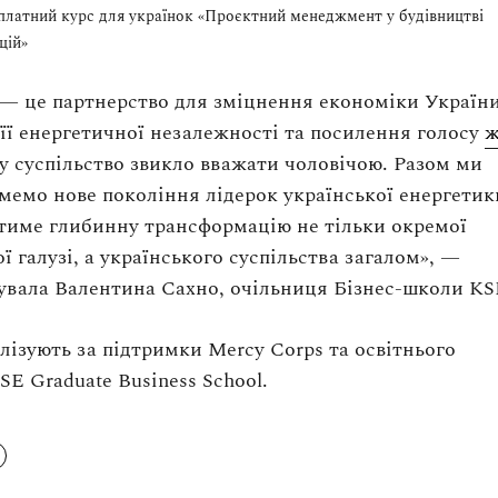
платний курс для українок «Проєктний менеджмент у будівництві
цій»
p — це партнерство для зміцнення економіки України
її енергетичної незалежності та посилення голосу
ж
яку суспільство звикло вважати чоловічою. Разом ми
емо нове покоління лідерок української енергетики
тиме глибинну трансформацію не тільки окремої
ї галузі, а українського суспільства загалом», —
вала Валентина Сахно, очільниця Бізнес-школи KS
лізують за підтримки Mercy Corps та освітнього
SE Graduate Business School.