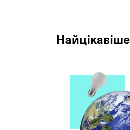
Найцiкавiше