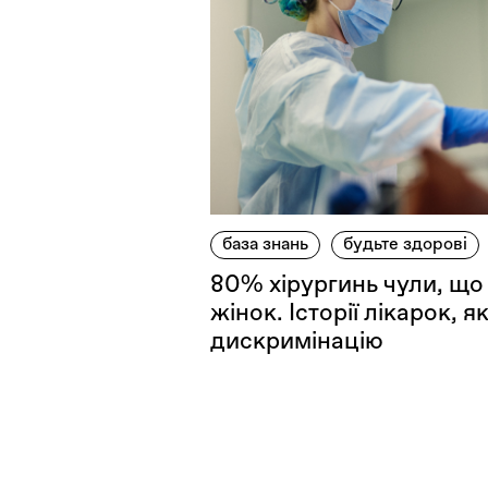
база знань
будьте здорові
80% хірургинь чули, що
жінок. Історії лікарок, 
дискримінацію