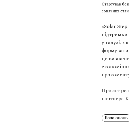
Стартував без
сонячних стан
«Solar Ste
підтримки 
у галузі, 
формуватим
це визнача
економічно
прокоменту
Проєкт реа
партнера K
база знань