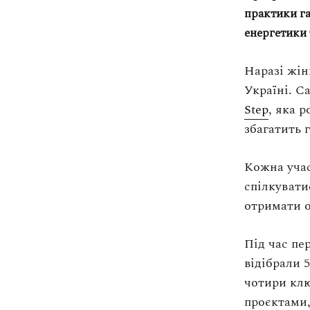
Оплата та доставка
практики га
Повернення та обмін
енергетики 
Публічна оферта
share
Наразі жін
Про магазин
share
Україні. С
КРЕЗЮМЕ
Step
, яка 
share
збагатить 
Про сервіс
share
Кожна уча
спілкувати
отримати 
Під час пе
відібрали 
чотири кл
проєктами,