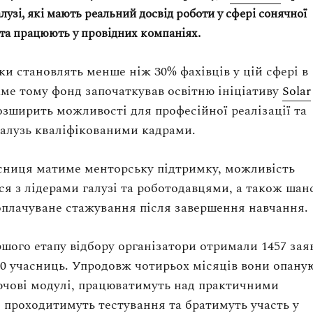
лузі, які мають реальний досвід роботи у сфері сонячної
та працюють у провідних компаніях.
ки становлять менше ніж 30% фахівців у цій сфері в
аме тому фонд започаткував освітню ініціативу
Solar
розширить можливості для професійної реалізації та
галузь кваліфікованими кадрами.
сниця матиме менторську підтримку, можливість
ся з лідерами галузі та роботодавцями, а також шан
оплачуване стажування після завершення навчання.
ршого етапу відбору організатори отримали 1457 заяв
50 учасниць. Упродовж чотирьох місяців вони опану
ючові модулі, працюватимуть над практичними
 проходитимуть тестування та братимуть участь у