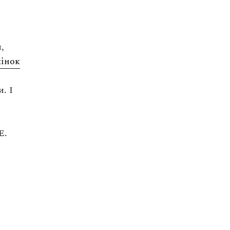
,
інок
. І
E.