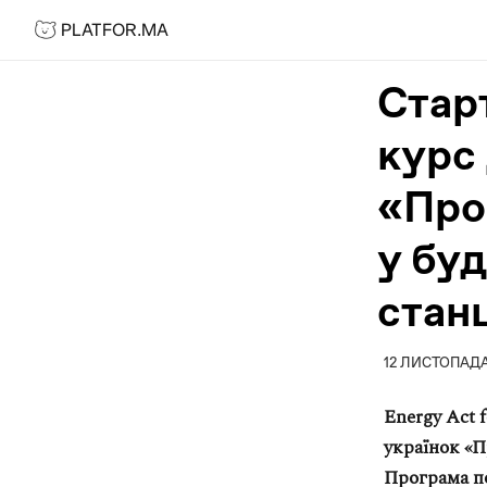
PLATFOR.MA
PLATFOR.MA
Про нас
Стар
Контакти
курс
МЕДІА
Спецпроєкти
«Про
Редакційна політика
у бу
Співпраця
стан
АГЕНЦІЯ
Про агенцію
12 ЛИСТОПАДА
Кейси
Energy Act 
МАГАЗИН
українок «П
Каталог
Програма по