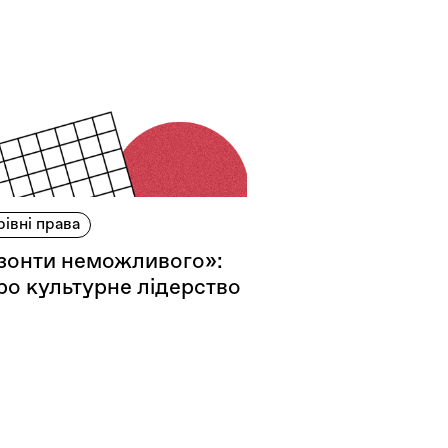
рівні права
изонти неможливого»:
ро культурне лідерство