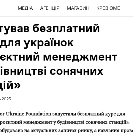
МЕДІА
АГЕНЦІЯ
МАГАЗИН
КРЕЗЮМЕ
тував безплатний
 для українок
єктний менеджмент
дівництві сонячних
цій»
 2025
for Ukraine Foundation
запустили
безплатний курс для
роєктний менеджмент у будівництві сонячних станцій».
будована на актуальних запитах ринку, а
навчання
пров