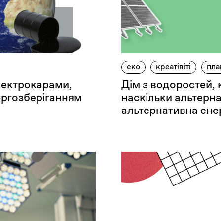
еко
креатівіті
пла
електрокарами,
Дім з водоростей, к
ергозберіганням
наскільки альтерн
альтернативна ене