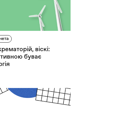
нета
рематорій, віскі:
ативною буває
ргія