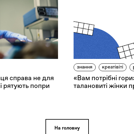
знання
креатівіті
 ця справа не для
«Вам потрібні гор
які рятують попри
талановиті жінки п
На головну