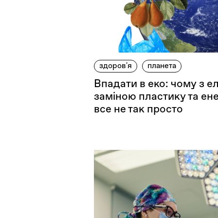
здоров'я
планета
Впадати в еко: чому з 
заміною пластику та ен
все не так просто