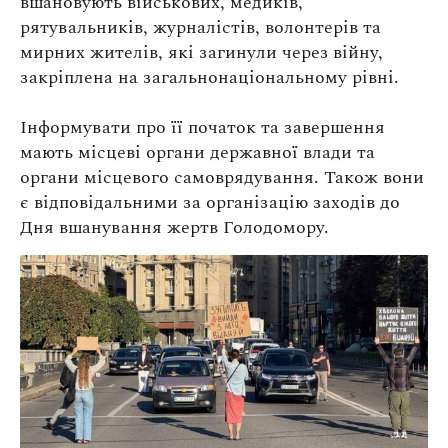
вшановують військових, медиків,
Оплата та доставка
рятувальників, журналістів, волонтерів та
Повернення та обмін
мирних жителів, які загинули через війну,
Публічна оферта
закріплена на загальнонаціональному рівні.
Про магазин
Інформувати про її початок та завершення
мають місцеві органи державної влади та
КРЕЗЮМЕ
органи місцевого самоврядування. Також вони
Про сервіс
є відповідальними за організацію заходів до
Дня вшанування жертв Голодомору.