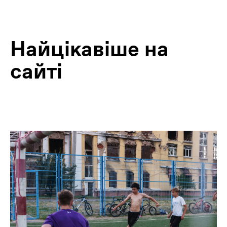
Найцiкавiше на
сайтi