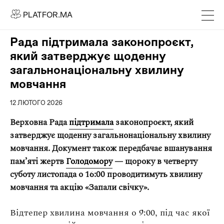
PLATFOR.MA
PLATFOR.MA
Про нас
Рада підтримала законопроєкт,
Контакти
який затверджує щоденну
МЕДІА
загальнонаціональну хвилину
мовчання
Спецпроєкти
Редакційна політика
12 ЛЮТОГО 2026
Співпраця
Верховна Рада
підтримала
законопроєкт, який
затверджує щоденну загальнонаціональну хвилину
АГЕНЦІЯ
мовчання. Документ також передбачає вшанування
Про агенцію
памʼяті жертв
Голодомору
— щороку в четверту
Кейси
суботу листопада о 16:00 проводитимуть хвилину
мовчання та акцію «Запали свічку».
МАГАЗИН
Відтепер хвилина мовчання о 9:00, під час якої
Каталог