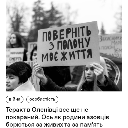
війна
особистість
Теракт в Оленівці все ще не
покараний. Ось як родини азовців
борються за живих та за пам’ять