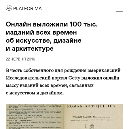
PLATFOR.MA
PLATFOR.MA
Про нас
Онлайн выложили 100 тыс.
Контакти
изданий всех времен
МЕДІА
об искусстве, дизайне
и архитектуре
Спецпроєкти
Редакційна політика
22 ЧЕРВНЯ 2016
Співпраця
В честь собственного дня рождения американский
Исследовательский портал Getty
выложил онлайн
АГЕНЦІЯ
массу изданий всех времен, связанных
Про агенцію
с искусством и дизайном.
Кейси
МАГАЗИН
Каталог