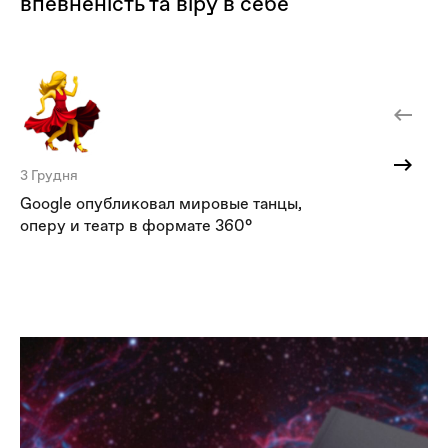
впевненість та віру в себе
3 Грудня
18
Google опубликовал мировые танцы,
З’
оперу и театр в формате 360°
му