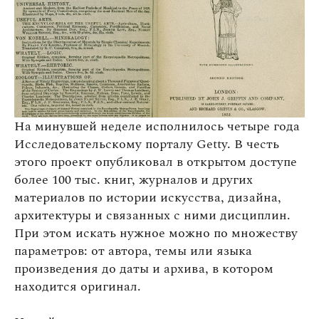
Оплата та доставка
Повернення та обмін
Публічна оферта
Про магазин
КРЕЗЮМЕ
На минувшей неделе исполнилось четыре года
Про сервіс
Исследовательскому порталу Getty. В честь
этого проект опубликовал в открытом доступе
более 100 тыс. книг, журналов и других
материалов по истории искусства, дизайна,
архитектуры и связанных с ними дисциплин.
При этом искать нужное можно по множеству
параметров: от автора, темы или языка
произведения до даты и архива, в котором
находится оригинал.