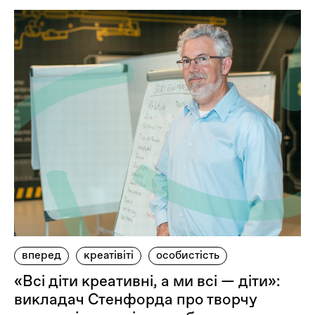
вперед
креатівіті
особистість
«Всі діти креативні, а ми всі — діти»:
викладач Стенфорда про творчу