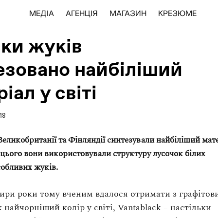
МЕДІА
АГЕНЦІЯ
МАГАЗИН
КРЕЗЮМЕ
ски жуків
езовано найбіліший
іал у світі
18
Великобританії та Фінляндії синтезували найбіліший мат
ля цього вони використовували структуру лусочок білих
собливих
жуків.
ри роки тому вченим вдалося отримати з графітов
 найчорніший колір у світі, Vantablack – настільки