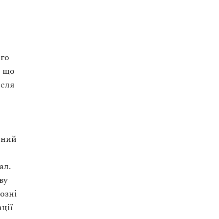
ого
, що
ісля
йний
ал.
ву
озні
ації