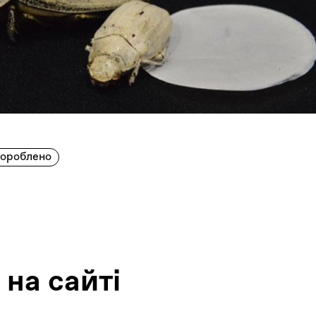
пороблено
 на сайтi