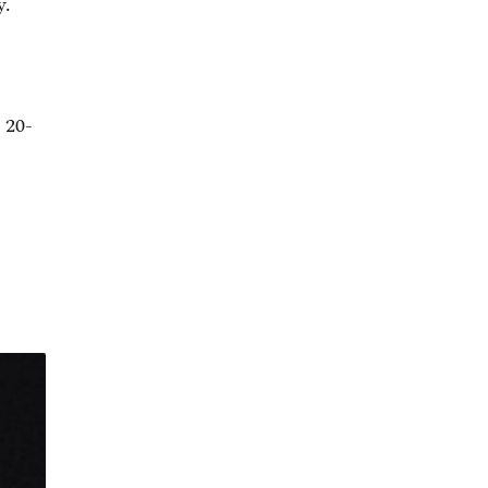
у.
 20-