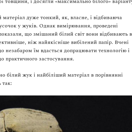
ої товщини, і досягли «максимально білого» варіант
матеріал дуже тонкий, як, власне, і відбиваюча
усочок у жуків. Однак вимірювання, проведені
показали, що змішаний білий світ вони відбивають в
фективніше, ніж найякісніше вибілений папір. Вчені
що незабаром їм вдасться допрацювати технологію і
 до практичного застосування.
о білий жук і найбіліший матеріал в порівнянні
 так: