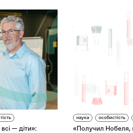
тість
наука
особистість
 всі — діти»:
«Получил Нобеля, 