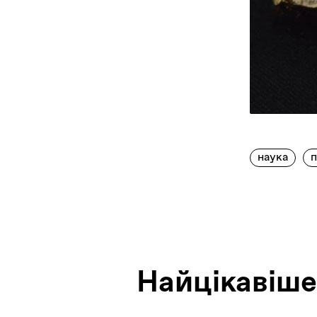
наука
Найцiкавiше