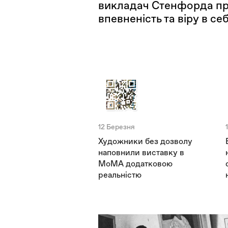
викладач Стенфорда пр
впевненість та віру в се
12 Березня
Художники без дозволу
наповнили виставку в
MoMA додатковою
реальністю