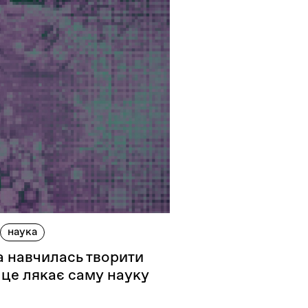
наука
ка навчилась творити
 це лякає саму науку