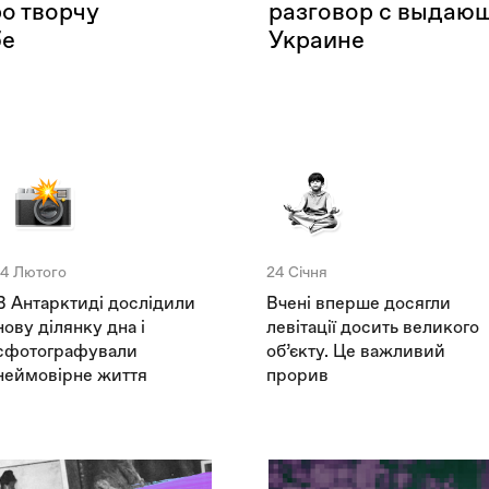
о творчу
разговор с выдающ
бе
Украине
14 Лютого
24 Січня
В Антарктиді дослідили
Вчені вперше досягли
нову ділянку дна і
левітації досить великого
сфотографували
об’єкту. Це важливий
неймовірне життя
прорив