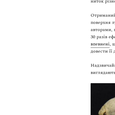
ниток різн
Отриманий 
поверхня л
авторами, 
30 разів е
впевнені
, 
довести її
Надзвичайн
виглядають