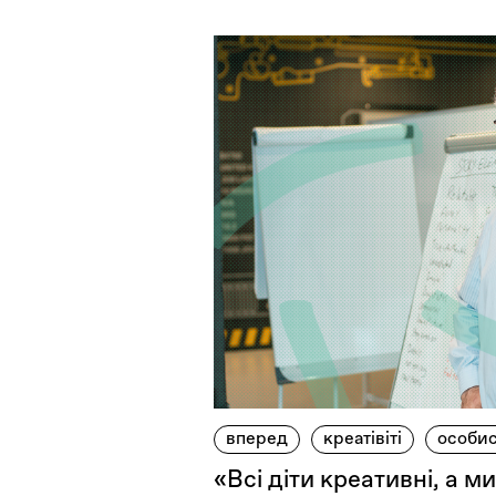
вперед
креатівіті
особис
«Всі діти креативні, а ми