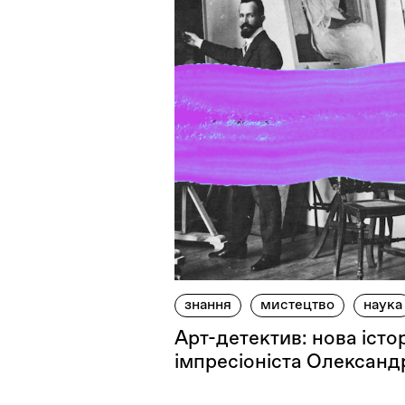
знання
мистецтво
наука
Арт-детектив: нова істор
імпресіоніста Олексан