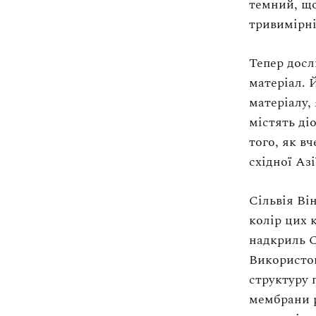
темний, що
Оплата та доставка
share
тривимірні
Повернення та обмін
share
Публічна оферта
Тепер дос
Про магазин
share
матеріал. 
матеріалу,
share
КРЕЗЮМЕ
містять ді
Про сервіс
того, як в
східної Аз
Сільвія Ві
колір цих 
надкриль C
Використов
структуру
мембрани р