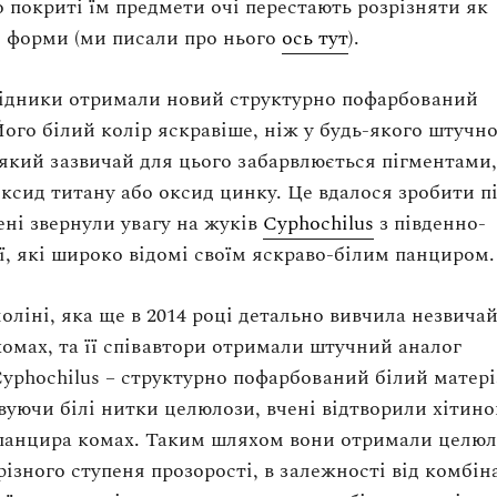
 покриті їм предмети очі перестають розрізняти як
 форми (ми писали про нього
ось тут
).
лідники отримали новий структурно пофарбований
Його білий колір яскравіше, ніж у будь-якого штучн
 який зазвичай для цього забарвлюється пігментами
оксид титану або оксид цинку. Це вдалося зробити п
чені звернули увагу на жуків
Cyphochilus
з південно-
ії, які широко відомі своїм яскраво-білим панциром.
ноліні, яка ще в 2014 році детально вивчила незвича
комах, та її співавтори отримали штучний аналог
yphochilus – структурно пофарбований білий матері
уючи білі нитки целюлози, вчені відтворили хітино
 панцира комах. Таким шляхом вони отримали целюл
ізного ступеня прозорості, в залежності від комбін