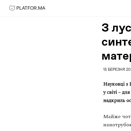
PLATFOR.MA
PLATFOR.MA
Про нас
З лу
Контакти
синт
МЕДІА
Спецпроєкти
матер
Редакційна політика
Співпраця
15 БЕРЕЗНЯ 20
АГЕНЦІЯ
Науковці з 
у світі – д
Про агенцію
надкриль
о
Кейси
МАГАЗИН
Майже чоти
нанотрубок
Каталог