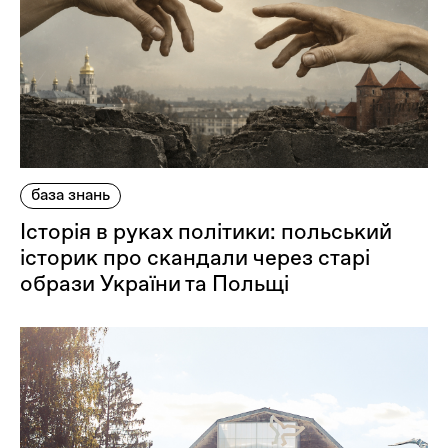
Оплата та доставка
Повернення та обмін
Публічна оферта
Про магазин
КРЕЗЮМЕ
Про сервіс
база знань
Історія в руках політики: польський
історик про скандали через старі
образи України та Польщі