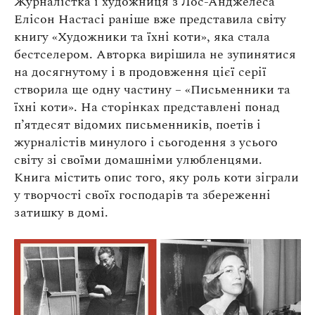
Журналістка і художниця з Лос-Анджелеса
Елісон Настасі раніше вже представила світу
книгу «Художники та їхні коти», яка стала
бестселером. Авторка вирішила не зупинятися
на досягнутому і в продовження цієї серії
створила ще одну частину – «Письменники та
їхні коти». На сторінках представлені понад
п’ятдесят відомих письменників, поетів і
журналістів минулого і сьогодення з усього
світу зі своїми домашніми улюбленцями.
Книга містить опис того, яку роль коти зіграли
у творчості своїх господарів та збереженні
затишку в домі.