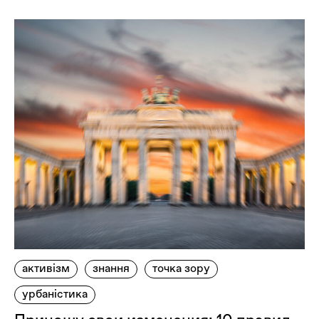
активізм
знання
точка зору
урбаністика