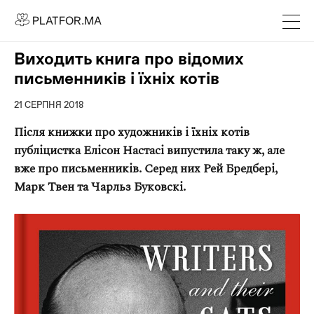
PLATFOR.MA
PLATFOR.MA
Про нас
Виходить книга про відомих
Контакти
письменників і їхніх котів
МЕДІА
21 СЕРПНЯ 2018
Спецпроєкти
Після книжки про художників і їхніх котів
Редакційна політика
публіцистка Елісон Настасі випустила таку ж, але
Співпраця
вже про письменників. Серед них Рей Бредбері,
Марк Твен та Чарльз Буковскі.
АГЕНЦІЯ
Про агенцію
Кейси
МАГАЗИН
Каталог