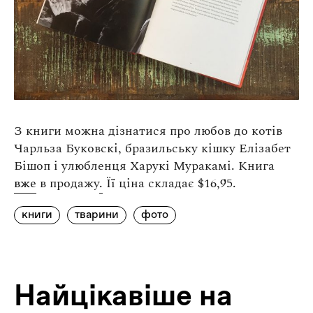
З книги можна дізнатися про любов до котів
Чарльза Буковскі, бразильську кішку Елізабет
Бішоп і улюбленця Харукі Муракамі. Книга
вже
в продажу
.
Її ціна складає $16,95.
книги
тварини
фото
Найцiкавiше на