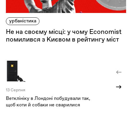
урбаністика
Не на своєму місці: у чому Economist
помилився з Києвом в рейтингу міст
13 Серпня
5 
Ветклініку в Лондоні побудували так,
Ne
щоб коти й собаки не сварилися
тв