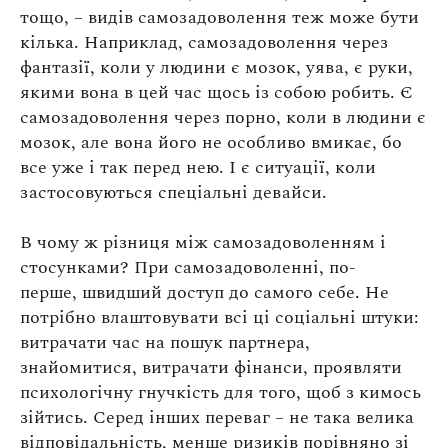
тощо, – видів самозадоволення теж може бути
кілька. Наприклад, самозадоволення через
фантазії, коли у людини є мозок, уява, є руки,
якими вона в цей час щось із собою робить. Є
самозадоволення через порно, коли в людини є
мозок, але вона його не особливо вмикає, бо
все уже і так перед нею. І є ситуації, коли
застосовуються спеціальні девайси.
В чому ж різниця між самозадоволенням і
стосунками? При самозадоволенні, по-
перше, швидший доступ до самого себе. Не
потрібно влаштовувати всі ці соціальні штуки:
витрачати час на пошук партнера,
знайомитися, витрачати фінанси, проявляти
психологічну гнучкість для того, щоб з кимось
зійтись. Серед інших переваг – не така велика
відповідальність, менше ризиків порівняно зі