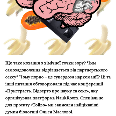
Оплата та доставка
Повернення та обмін
Публічна оферта
Про магазин
КРЕЗЮМЕ
Про сервіс
Що таке кохання з хімічної точки зору? Чим
самозадоволення відрізняється від партнерського
сексу? Чому порно – це супердоза наркоманії? Ці та
інші питання обговорювали під час конференції
«Пристрасть. Відверто про науку та секс», яку
організувала платформа NaukRoom. Спеціально
для проекту
«Тойво»
ми записали найцікавіші
думки біологині Ольги Маслової.