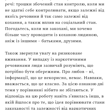
речі: трошки збочений стан контролю, коли ми
не здатні себе контролювати, якщо залежні від
якоїсь речовини й так само залежні від
кохання, а також вплив на соціальний стан.
Погодьтесь, коли ми закохані, ми хочемо
більше часу проводити із коханою людиною,
аніж із іншими – батьками, друзями.
Також звернули увагу на ризиковане
вживання. У випадку із наркотичними
речовинами люди зазвичай розуміють, що
потрібно бути обережним. Про любов – ні,
інформації, що це некорисно, немає. Навпаки,
вважається, що це класно. За цією ознакою дві
теми у порівнянні нібито не збігаються. У
відповідь на цю роботу навіть з’явилась інша, в
якій йшлося про те, що ідея порівнювати стани
закоханості та залежності від наркотичних