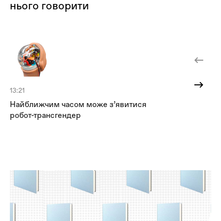
нього говорити
13:21
16:
Найближчим часом може з’явитися
На
робот-трансгендер
з 