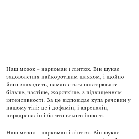
Наш мозок – наркоман і лінтюх. Він шукає
задоволення найкоротшим шляхом, і щойно
його знаходить, намагається повторювати –
більше, частіше, жорсткіше, з підвищенням
інтенсивності. За це відповідає купа речовин у
нашому тілі: це і дофамін, і адреналін,
норадреналін і багато всього іншого.
Наш мозок – наркоман і лінтюх. Він шукає