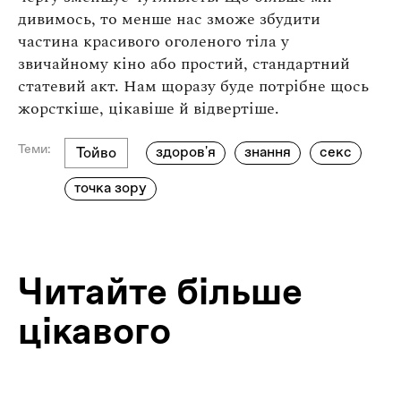
дивимось, то менше нас зможе збудити
частина красивого оголеного тіла у
звичайному кіно або простий, стандартний
статевий акт. Нам щоразу буде потрібне щось
жорсткіше, цікавіше й відвертіше.
Теми:
здоров'я
знання
секс
Тойво
точка зору
Читайте більше
цікавого