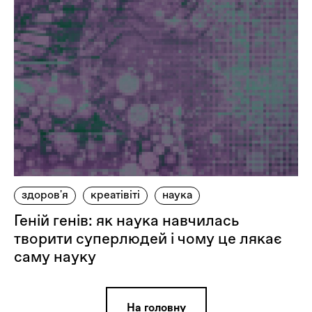
здоров'я
креатівіті
наука
Геній генів: як наука навчилась
творити суперлюдей і чому це лякає
саму науку
На головну