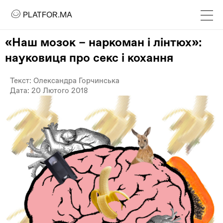
PLATFOR.MA
PLATFOR.MA
Про нас
«Наш мозок – наркоман і лінтюх»:
Контакти
науковиця про секс і кохання
МЕДІА
Текст: Олександра Горчинська
Спецпроєкти
Дата: 20 Лютого 2018
Редакційна політика
Співпраця
АГЕНЦІЯ
Про агенцію
Кейси
МАГАЗИН
Каталог