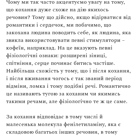
Чому ми так часто акцентуємо увагу на тому,
що кохання дуже схоже на дію якихось
речовин? Тому що дійсно, якщо відірватися від
романтики і сердечок, ми побачимо, що
закохана людина поводить себе, як людина, яка
звикла використовувати певні стимулятори –
кофеїн, наприклад. На це вказують певні
фізіологічні ознаки: розширені зіниці,
спітніння, серце починає битись частіше.
Найбільша схожість у тому, що і після кохання,
і після вживання чогось є так званий період
відміни, ломка і тому подібні речі. Романтично
це називають тугою за коханим чи якимись
такими речами, але фізіологічно те ж це саме.
За кохання відповідає в тому числі й
малесенька молекула фенілетиламіну, яка є
складовою багатьох інших речовин, в тому