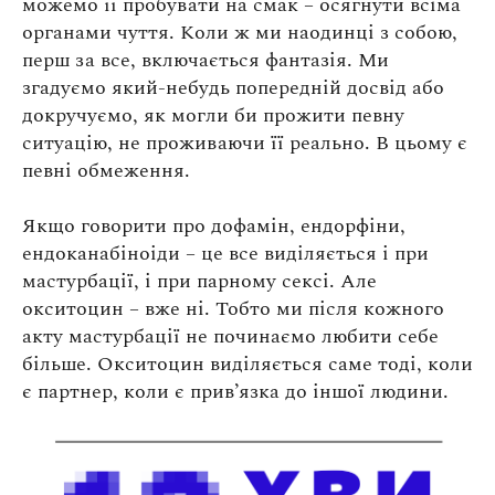
можемо її пробувати на смак – осягнути всіма
органами чуття. Коли ж ми наодинці з собою,
перш за все, включається фантазія. Ми
згадуємо який-небудь попередній досвід або
докручуємо, як могли би прожити певну
ситуацію, не проживаючи її реально. В цьому є
певні обмеження.
Якщо говорити про дофамін, ендорфіни,
ендоканабіноіди – це все виділяється і при
мастурбації, і при парному сексі. Але
окситоцин – вже ні. Тобто ми після кожного
акту мастурбації не починаємо любити себе
більше. Окситоцин виділяється саме тоді, коли
є партнер, коли є прив’язка до іншої людини.