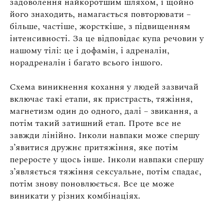
задоволення найкоротшим шляхом, і щойно
його знаходить, намагається повторювати –
більше, частіше, жорсткіше, з підвищенням
інтенсивності. За це відповідає купа речовин у
нашому тілі: це і дофамін, і адреналін,
норадреналін і багато всього іншого.
Схема виникнення кохання у людей зазвичай
включає такі етапи, як пристрасть, тяжіння,
магнетизм один до одного, далі – звикання, а
потім такий затишний етап. Проте все не
завжди лінійно. Інколи навпаки може спершу
з’явитися дружнє притяжіння, яке потім
переросте у щось інше. Інколи навпаки спершу
з’являється тяжіння сексуальне, потім спадає,
потім знову поновлюється. Все це може
виникати у різних комбінаціях.