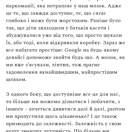
наркоманії, яка потрапляє у наш мозок. Адже
це те, що завжди доступне, те, що сягає
глибоко і може бути жорстоким. Раніше було
так, що діти знаходили у батьків касети і
збуджувалися уже від того, що просто шукали
їх, або тоді, коли відкривали коробку. Зараз же
все набагато простіше: Google на будь-якому
девайсі допоможе знайти будь-що. А мозок, як
ми вже з’ясували, лінтюх, тож прагне
задоволення якнайшвидшим, найпростішим
шляхом.
З одного боку, що доступніше все це для нас,
то більше ми можемо дізнатися і побачити, з
іншого – хочеться дивитися далі й далі, раптом
ми пропустили щось цікавеньке? І це також
призводить до залежності. Залежність у свою
чергу зменшує чутливість. Що більше ми