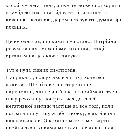
засобів – негативна, адже це може спотворити
саму ідею кохання, відчуття близькості з
коханою людиною, деромантизувати думки про
кохання.
Це не означає, що кохати – погано. Потрібно
розуміти самі механізми кохання, і тоді
організм на це скаже «дякую».
Тут є купа різних симптомів.
Наприклад, пошук людини, яку хочеться
«вжити». Ще цікаве спостереження:
наркомани, які певний час не приймали ту чи
іншу речовину, поверталися до своєї
негативної звички частіше за все тоді, коли
потрапляли у таку ж обстановку, в якій вони
щось вживали. З коханням те саме: варто
пройтись знаковими місцями, де лишилися