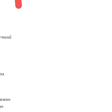
Лучший
на
 кино
ые