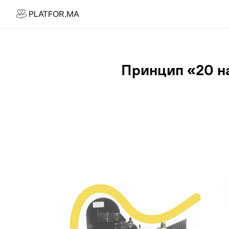
PLATFOR.MA
PLATFOR.MA
Про нас
Контакти
Принцип «20 на
МЕДІА
Спецпроєкти
Редакційна політика
Співпраця
АГЕНЦІЯ
Про агенцію
Кейси
МАГАЗИН
Каталог