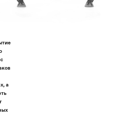
ытие
о
 с
аков
х, а
еть
т
ных