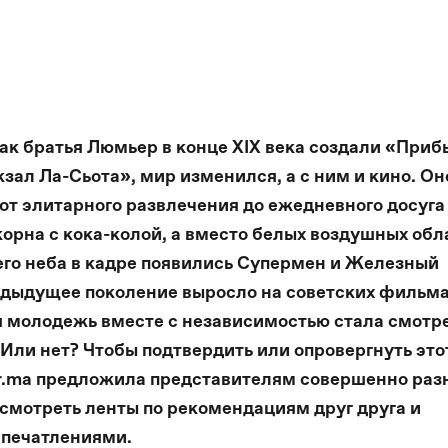
как братья Люмьер в конце ХІХ века создали «
Приб
кзал Ла-Сьота»
, мир изменился, а с ним и кино. Он
от элитарного развлечения до ежедневного досуга
орна с кока-колой, а вместо белых воздушных обл
его неба в кадре появились Супермен и Железный
дыдущее поколение выросло на советских фильма
 молодежь вместе с независимостью стала смотр
 Или нет? Чтобы подтвердить или опровергнуть это
for.ma предложила представителям совершенно раз
осмотреть ленты по рекомендациям друг друга и
впечатлениями.