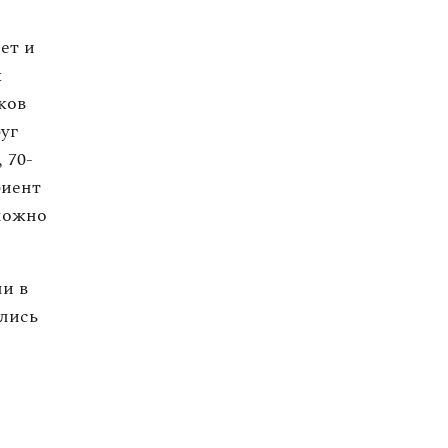
ет и
к
ков
уг
 70-
риент
 можно
ли в
ялись