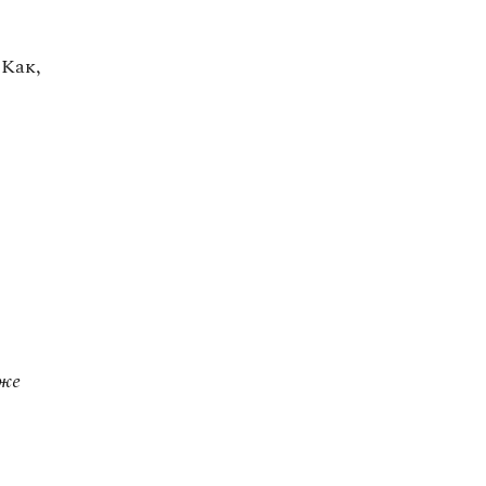
 Как,
 же