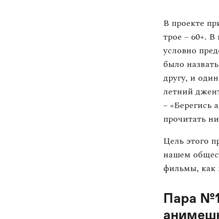
В проекте пр
трое – 60+. 
условно пред
было назвать
другу, и оди
летний джент
– «Берегись 
прочитать ни
Цель этого п
нашем общест
фильмы, как 
Пара №1
анимеш