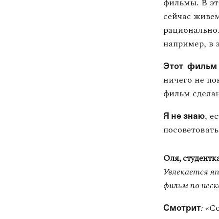
фильмы. В эт
сейчас живем
рационально.
например, в 
Этот фильм 
ничего не по
фильм сделан
, е
Я не знаю
посоветовать
Оля, студентка
Увлекается я
фильм по неск
:
«Со
Смотрит