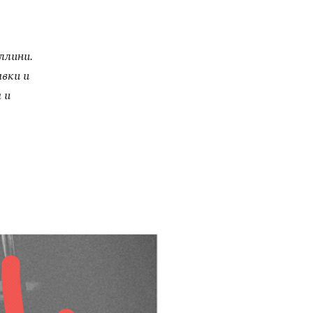
ллини.
вки и
 и