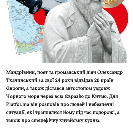
Оплата та доставка
Повернення та обмін
Публічна оферта
Про магазин
КРЕЗЮМЕ
Про сервіс
Мандрівник, поет та громадський діяч Олександр
Ткачинський за свої 24 роки відвідав 20 країн
Європи, а також дістався автостопом уздовж
Чорного моря через всю Євразію до Китаю. Для
Platfor.ma він розповів про людей і небезпечні
ситуації, які траплялися йому під час подорожі, а
також про специфічну китайську кухню.