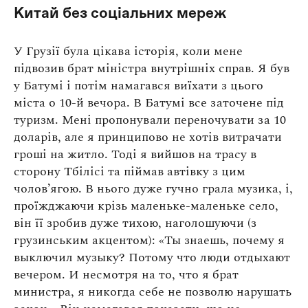
Китай без соціальних мереж
У Грузії була цікава історія, коли мене
підвозив брат міністра внутрішніх справ. Я був
у Батумі і потім намагався виїхати з цього
міста о 10-й вечора. В Батумі все заточене під
туризм. Мені пропонували переночувати за 10
доларів, але я принципово не хотів витрачати
гроші на житло. Тоді я вийшов на трасу в
сторону Тбілісі та піймав автівку з цим
чолов’ягою. В нього дуже гучно грала музика, і,
проїжджаючи крізь маленьке-маленьке село,
він її зробив дуже тихою, наголошуючи (з
грузинським акцентом): «Ты знаешь, почему я
выключил музыку? Потому что люди отдыхают
вечером. И несмотря на то, что я брат
министра, я никогда себе не позволю нарушать