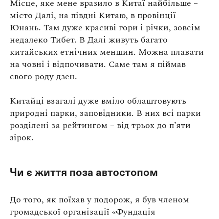
Місце, яке мене вразило в Китаї найбільше –
місто Далі, на півдні Китаю, в провінції
Юнань. Там дуже красиві гори і річки, зовсім
недалеко Тибет. В Далі живуть багато
китайських етнічних меншин. Можна плавати
на човні і відпочивати. Саме там я піймав
свого роду дзен.
Китайці взагалі дуже вміло облаштовують
природні парки, заповідники. В них всі парки
розділені за рейтингом – від трьох до п’яти
зірок.
Чи є життя поза автостопом
До того, як поїхав у подорож, я був членом
громадської організації «Фундація