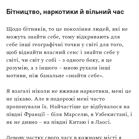
Бітництво, наркотики й вільний час
Щодо бітників, то це покоління людей, які не
можуть знайти себе, тому відкривають для
себе інші географічні точки у світі для того,
щоб віднайти власний сенс і знайти себе у
світі, чи світ у собі – з одного боку, я це
розумію, а з іншого – мною рухали інші
мотиви, ніж банальне «знайти себе».
Я взагалі ніколи не вживав наркотики, мені це
не цікаво. Але в подорожі мені часто
пропонували їх. Найчастіше це відбувалося на
півдні Франції – біля Марселю, в Узбекистані, і
як не дивно – на півдні Китаю і в Лаосі.
Левову частку свого часу в кожному місті я