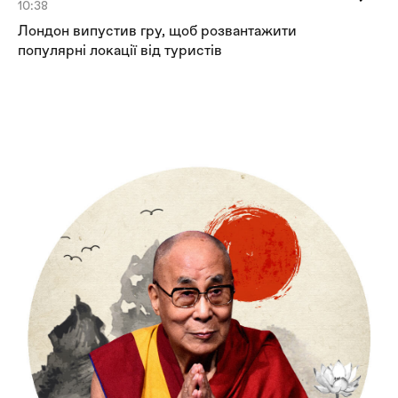
10:38
14
Лондон випустив гру, щоб розвантажити
Ді
популярні локації від туристів
Те