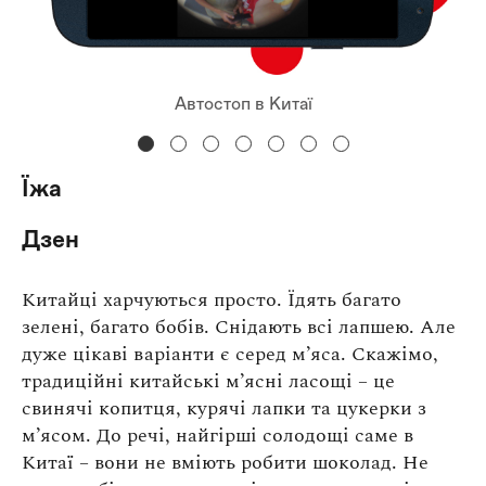
Автостоп в Китаї
Їжа
Дзен
Китайці харчуються просто. Їдять багато
зелені, багато бобів. Снідають всі лапшею. Але
дуже цікаві варіанти є серед м’яса. Скажімо,
традиційні китайські м’ясні ласощі – це
свинячі копитця, курячі лапки та цукерки з
м’ясом. До речі, найгірші солодощі саме в
Китаї – вони не вміють робити шоколад. Не