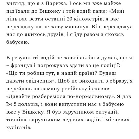
вигляд, що я з Парижа. І ось ми вже майже
під’їхали до Бішкеку і той водій каже: «Мені
лінь вас везти останні 20 кілометрів, я вас
пересаджу на легкову машину». Він пересаджує
нас до якихось друзів, і я їду разом з якоюсь
бабусею.
В результаті водій легкової автівки думав, що я
– француз і погрожував здати за це поліції:
«Що ти робиш тут, в нашій країні? Будеш
давати свідчення». Щоб не виходити з образу, я
перейшов на ламану російську і сказав:
«Давайте розберемося по-нормальному»
.
Я дав
їм 5 доларів, і вони випустили нас з бабусею
вже у Бішкеку. Я був заручником ситуації,
точніше заручником ледачих водіїв і місцевих
хуліганів.