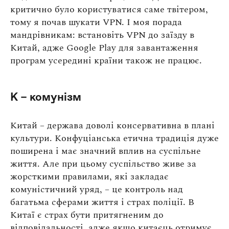
критично було користуватися саме твітером,
тому я почав шукати VPN. І моя порада
мандрівникам: встановіть VPN до заїзду в
Китай, адже Google Play для завантаження
програм усередині країни також не працює.
К – комунізм
Китай – держава доволі консервативна в плані
культури. Конфуціанська етична традиція дуже
поширена і має значний вплив на суспільне
життя. Але при цьому суспільство живе за
жорсткими правилами, які закладає
комуністичний уряд, – це контроль над
багатьма сферами життя і страх поліції. В
Китаї є страх бути притягненим до
відповідальності, адже якщо китаєць отримує