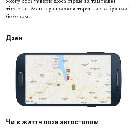
можу собі уявити щось гірше за тамтешні
тістечка. Мені траплялися тортики з огірками і
беконом.
Дзен
Чи є життя поза автостопом