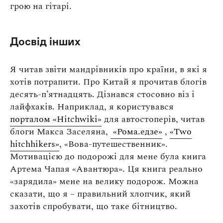
грою на гітарі.
Досвід інших
Я читав звіти мандрівників про країни, в які я
хотів потрапити. Про Китай я прочитав блогів
десять-п’ятнадцять. Дізнався стосовно віз і
лайфхаків. Наприклад, я користувався
порталом «Hitchwiki»
для автостоперів, читав
блоги Макса Заселяна,
«Рома.едзе»
,
«Two
hitchhikers»
, «Вова-путешественник».
Мотивацією до подорожі для мене була книга
Артема Чапая «Авантюра». Ця книга реально
«зарядила» мене на велику подорож. Можна
сказати, що я – правильний хлопчик, який
захотів спробувати, що таке бітництво.