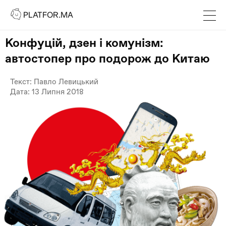
PLATFOR.MA
PLATFOR.MA
Про нас
Конфуцій, дзен і комунізм:
Контакти
автостопер про подорож до Китаю
МЕДІА
Текст: Павло Левицький
Спецпроєкти
Дата: 13 Липня 2018
Редакційна політика
Співпраця
АГЕНЦІЯ
Про агенцію
Кейси
МАГАЗИН
Каталог