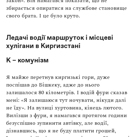
закон». Він намагався показати, що не
збирається опиратися на службове становище
свого брата. І це було круто.
Ледачі водії маршруток і місцеві
хулігани в Киргизстані
К – комунізм
Я майже перетнув киргизькі гори, дуже
поспішав до Бішкеку, адже до нього
залишалося 80 кілометрів. І водій фури сказав
мені: «Я залишаюся тут ночувати, нікуди далі
не їду». На вулиці хуртовина, кінець лютого.
Вилізши з фури, я намагався протягом години
безуспішно зупинити автівку, але водії,
дізнавшись, що я не буду платити грошей,