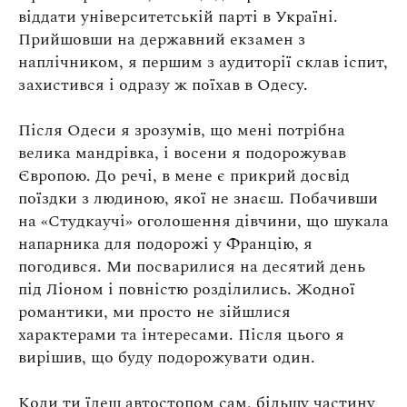
віддати університетській парті в Україні.
Прийшовши на державний екзамен
з
наплічником, я першим з аудиторії склав іспит,
захистився і одразу ж поїхав в Одесу.
Після Одеси я зрозумів, що мені потрібна
велика мандрівка, і восени я подорожував
Європою. До речі, в мене є прикрий досвід
поїздки з людиною, якої не знаєш. Побачивши
на «Студкаучі» оголошення дівчини, що шукала
напарника для подорожі у Францію, я
погодився. Ми посварилися на десятий день
під Ліоном і повністю розділились. Жодної
романтики, ми просто не зійшлися
характерами та інтересами. Після цього я
вирішив, що буду подорожувати один.
Коли ти їдеш автостопом сам, більшу частину