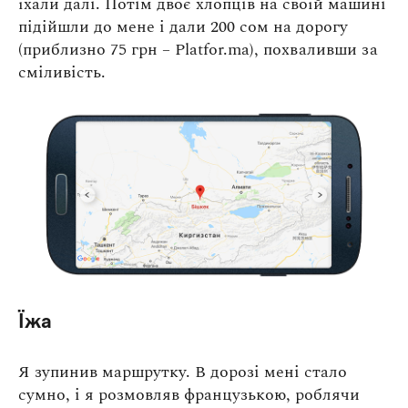
їхали далі. Потім двоє хлопців на своїй машині
підійшли до мене і дали 200 сом на дорогу
(приблизно 75 грн – Platfor.ma), похваливши за
сміливість.
Їжа
Я зупинив маршрутку. В дорозі мені стало
сумно, і я розмовляв французькою, роблячи