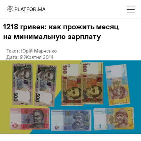
PLATFOR.MA
PLATFOR.MA
Про нас
1218 гривен: как прожить месяц
Контакти
на минимальную зарплату
МЕДІА
Текст: Юрій Марченко
Спецпроєкти
Дата: 9 Жовтня 2014
Редакційна політика
Співпраця
АГЕНЦІЯ
Про агенцію
Кейси
МАГАЗИН
Каталог