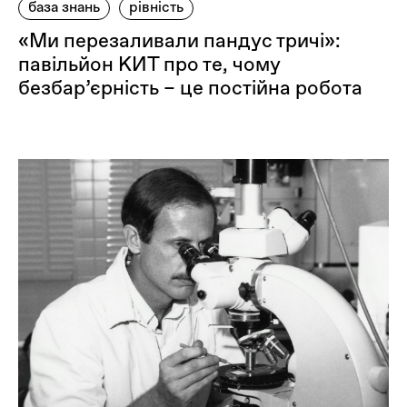
база знань
рівність
«Ми перезаливали пандус тричі»:
павільйон КИТ про те, чому
безбар’єрність – це постійна робота