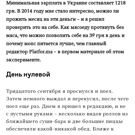
Минимальная зарплата в Украине составляет 1218
Оплата та доставка
грн. В 2014 году мне стало интересно, можно ли
Повернення та обмін
прожить месяц на эти деньги – и я решил
Публічна оферта
проверить это на себе. Как мясоеду протянуть без
Про магазин
мяса, что можно позволить себе на 39 грн в день и
почему мопс питается лучше, чем главный
КРЕЗЮМЕ
редактор
Platfor.
ma – в первом материале об этом
Про сервіс
эксперименте.
День нулевой
Тридцатого сентября я проснулся и поел.
Затем немного выждал и перекусил, после чего
поел еще раз. Днем я пришел в редакцию, и не
с пустыми руками – несколько видов роллов из
ближайшего суши-бара и две большие пиццы
обеспечили какой-никакой обед. Ближе к