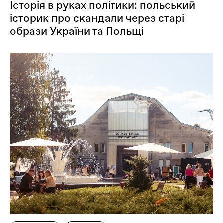
Історія в руках політики: польський
історик про скандали через старі
образи України та Польщі