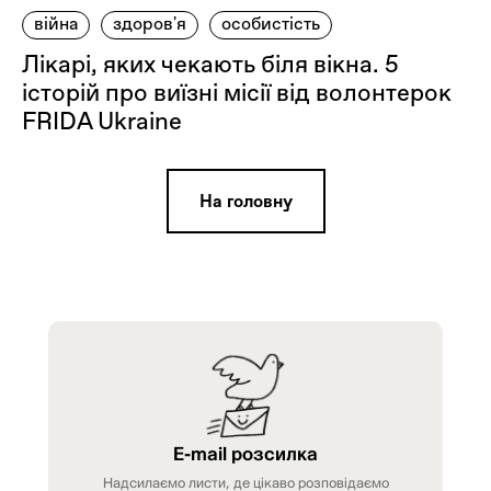
війна
здоров'я
особистість
Лікарі, яких чекають біля вікна. 5
історій про виїзні місії від волонтерок
FRIDA Ukraine
На головну
E-mail розсилка
Надсилаємо листи, де цікаво розповідаємо