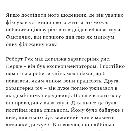
Якщо дослідити його щоденник, де він уважно
фіксував усі етапи свого життя, то можна
побачити цікаву річ: він відвідав 64 кава-хаузи.
Фактично, він кожного дня пив як мінімум
одну філіжанку каву.
Роберт Гук мав декілька характерних рис.
Перше – він був експериментатором, і постійно
намагався робити якісь механізми, щоб
показати, яким чином вони працюють. Друга
характерна річ – він дуже погано уживався в
академічному середовищі. Більше всього часу
він проводив у кава-хаузі. Для нього це була
постійна жива спільнота. Йому було байдуже з
ким, для нього був важливий лише момент
активної дискусії. Він вбачав, що найбільш