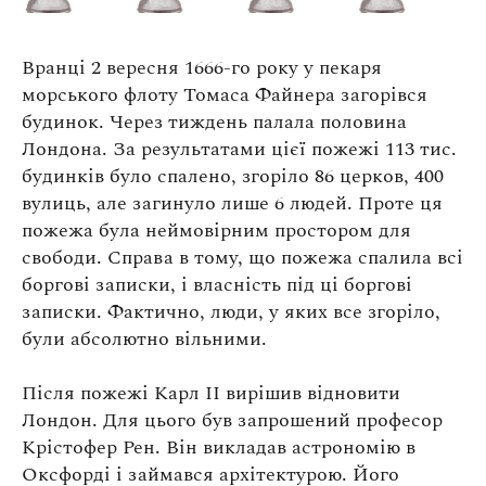
Вранці 2 вересня 1666-го року у пекаря
морського флоту Томаса Файнера загорівся
будинок. Через тиждень палала половина
Лондона. За результатами цієї пожежі 113 тис.
будинків було спалено, згоріло 86 церков, 400
вулиць, але загинуло лише 6 людей. Проте ця
пожежа була неймовірним простором для
свободи. Справа в тому, що пожежа спалила всі
боргові записки, і власність під ці боргові
записки. Фактично, люди, у яких все згоріло,
були абсолютно вільними.
Після пожежі Карл ІІ вирішив відновити
Лондон. Для цього був запрошений професор
Крістофер Рен. Він викладав астрономію в
Оксфорді і займався архітектурою. Його