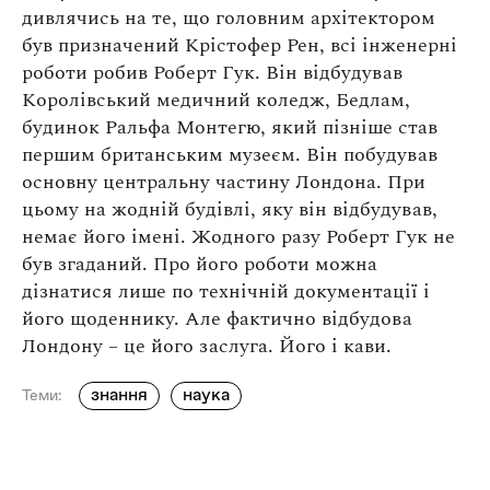
дивлячись на те, що головним архітектором
був призначений Крістофер Рен, всі інженерні
роботи робив Роберт Гук. Він відбудував
Королівський медичний коледж, Бедлам,
будинок Ральфа Монтегю, який пізніше став
першим британським музеєм. Він побудував
основну центральну частину Лондона. При
цьому на жодній будівлі, яку він відбудував,
немає його імені. Жодного разу Роберт Гук не
був згаданий. Про його роботи можна
дізнатися лише по технічній документації і
його щоденнику. Але фактично відбудова
Лондону – це його заслуга. Його і кави.
знання
наука
Теми: