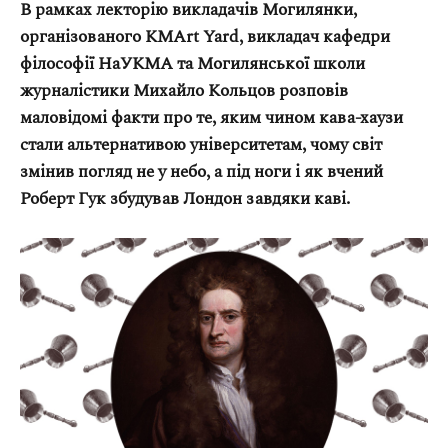
В рамках лекторію викладачів Могилянки,
Оплата та доставка
організованого KMArt Yard, викладач кафедри
Повернення та обмін
філософії НаУКМА та Могилянської школи
Публічна оферта
журналістики Михайло Кольцов розповів
Про магазин
маловідомі факти про те, яким чином кава-хаузи
стали альтернативою університетам, чому світ
КРЕЗЮМЕ
змінив погляд не у небо, а під ноги і як вчений
Про сервіс
Роберт Гук збудував Лондон завдяки каві.