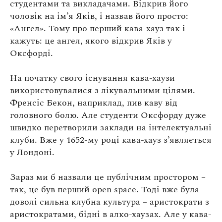
студентами та викладачами. Відкрив його
чоловік на ім’я Яків, і назвав його просто:
«Ангел». Тому про перший кава-хауз так і
кажуть: це ангел, якого відкрив Яків у
Оксфорді.
На початку свого існування кава-хаузи
використовувалися з лікувальними цілями.
Френсіс Бекон, наприклад, пив каву від
головного болю. Але студенти Оксфорду дуже
швидко перетворили заклади на інтелектуальні
клуби. Вже у 1652-му році кава-хауз з’являється
у Лондоні.
Зараз ми б назвали це публічним простором –
так, це був перший open space. Тоді вже була
доволі сильна клубна культура – аристократи з
аристократами, бідні в алко-хаузах. Але у кава-