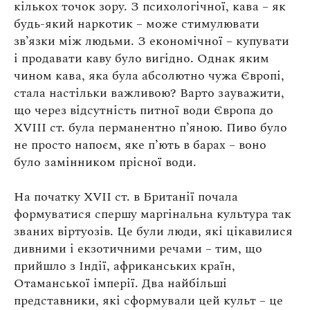
кількох точок зору. З психологічної, кава – як
будь-який наркотик – може стимулювати
зв’язки між людьми. З економічної – купувати
і продавати каву було вигідно. Однак яким
чином кава, яка була абсолютно чужа Європі,
стала настільки важливою? Варто зауважити,
що через відсутність питної води Європа до
XVIII ст. була перманентно п’яною. Пиво було
не просто напоєм, яке п’ють в барах – воно
було замінником прісної води.
На початку XVII ст. в Британії почала
формуватися спершу маргінальна культура так
званих віртуозів. Це були люди, які цікавилися
дивними і екзотичними речами – тим, що
прийшло з Індії, африканських країн,
Отаманської імперії. Два найбільші
представники, які сформували цей культ – це