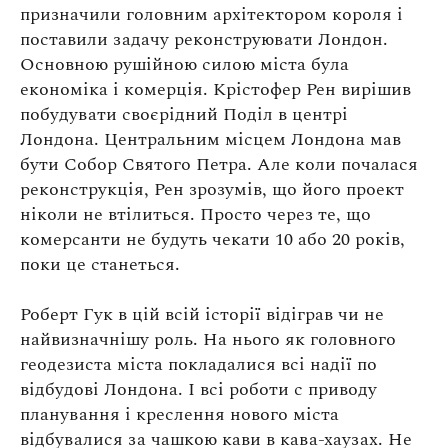
призначили головним архітектором короля і
поставили задачу реконструювати Лондон.
Основною рушійною силою міста була
економіка і комерція. Крістофер Рен вирішив
побудувати своєрідний Поділ в центрі
Лондона. Центральним місцем Лондона мав
бути Собор Святого Петра. Але коли почалася
реконструкція, Рен зрозумів, що його проект
ніколи не втілиться. Просто через те, що
комерсанти не будуть чекати 10 або 20 років,
поки це станеться.
Роберт Гук в цій всій історії відіграв чи не
найвизначнішу роль. На нього як головного
геодезиста міста покладалися всі надії по
відбудові Лондона. І всі роботи с приводу
планування і креслення нового міста
відбувалися за чашкою кави в кава-хаузах. Не