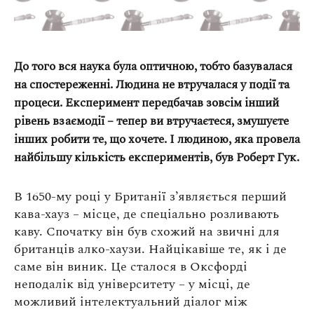
До того вся наука була оптичною, тобто базувалася
на спостереженні. Людина не втручалася у події та
процеси. Експеримент передбачав зовсім інший
рівень взаємодії – тепер ви втручаєтеся, змушуєте
інших робити те, що хочете. І людиною, яка провела
найбільшу кількість експериментів, був Роберт Гук.
В 1650-му році у Британії з’являється перший
кава-хауз – місце, де спеціально розливають
каву. Спочатку він був схожий на звичні для
британців алко-хаузи. Найцікавіше те, як і де
саме він виник. Це сталося в Оксфорді
неподалік від університету – у місці, де
можливий інтелектуальний діалог між