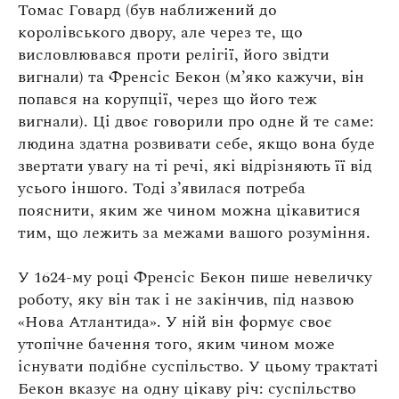
Томас Говард (був наближений до
королівського двору, але через те, що
висловлювався проти релігії, його звідти
вигнали) та Френсіс Бекон (м’яко кажучи, він
попався на корупції, через що його теж
вигнали). Ці двоє говорили про одне й те саме:
людина здатна розвивати себе, якщо вона буде
звертати увагу на ті речі, які відрізняють її від
усього іншого. Тоді з’явилася потреба
пояснити, яким же чином можна цікавитися
тим, що лежить за межами вашого розуміння.
У 1624-му році Френсіс Бекон пише невеличку
роботу, яку він так і не закінчив, під назвою
«Нова Атлантида». У ній він формує своє
утопічне бачення того, яким чином може
існувати подібне суспільство. У цьому трактаті
Бекон вказує на одну цікаву річ: суспільство