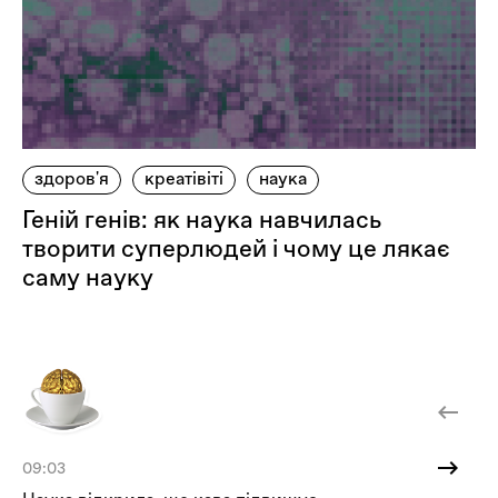
здоров'я
креатівіті
наука
Геній генів: як наука навчилась
творити суперлюдей і чому це лякає
саму науку
09:03
18