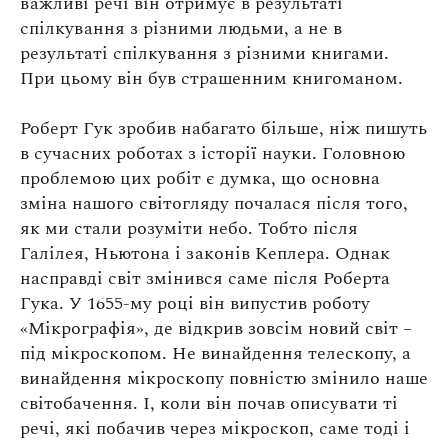
важливі речі він отримує в результаті
спілкування з різними людьми, а не в
результаті спілкування з різними книгами.
При цьому він був страшенним книгоманом.
Роберт Гук зробив набагато більше, ніж пишуть
в сучасних роботах з історії науки. Головною
проблемою цих робіт є думка, що основна
зміна нашого світогляду почалася після того,
як ми стали розуміти небо. Тобто після
Галілея, Ньютона і законів Кеплера. Однак
насправді світ змінився саме після Роберта
Гука. У 1655-му році він випустив роботу
«Мікрографія», де відкрив зовсім новий світ –
під мікроскопом. Не винайдення телескопу, а
винайдення мікроскопу повністю змінило наше
світобачення. І, коли він почав описувати ті
речі, які побачив через мікроскоп, саме тоді і