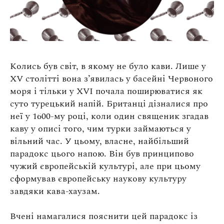
Колись був світ, в якому не було кави. Лише у
XV столітті вона з’явилась у басейні Червоного
моря і тільки у XVI почала поширюватися як
суто турецький напій. Британці дізналися про
неї у 1600-му році, коли один священик згадав
каву у описі того, чим турки займаються у
вільний час. У цьому, власне, найбільший
парадокс цього напою. Він був принципово
чужий європейській культурі, але при цьому
сформував європейську наукову культуру
завдяки кава-хаузам.
Вчені намагалися пояснити цей парадокс із