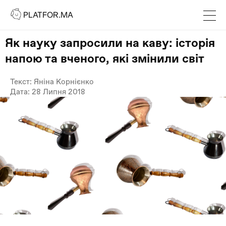
PLATFOR.MA
PLATFOR.MA
Про нас
Як науку запросили на каву: історія
Контакти
напою та вченого, які змінили світ
МЕДІА
Текст: Яніна Корнієнко
Спецпроєкти
Дата: 28 Липня 2018
Редакційна політика
Співпраця
АГЕНЦІЯ
Про агенцію
Кейси
МАГАЗИН
Каталог