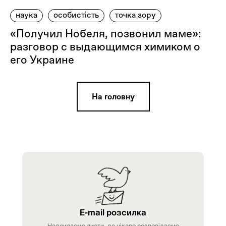
наука
особистість
точка зору
«Получил Нобеля, позвонил маме»:
разговор с выдающимся химиком о
его Украине
На головну
E-mail розсилка
Надсилаємо листи, де цікаво розповідаємо