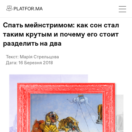
PLATFOR.MA
PLATFOR.MA
Про нас
Спать мейнстримом: как сон стал
Контакти
таким крутым и почему его стоит
МЕДІА
разделить на два
Спецпроєкти
Текст: Марія Стрельцова
Редакційна політика
Дата: 16 Березня 2018
Співпраця
АГЕНЦІЯ
Про агенцію
Кейси
МАГАЗИН
Каталог