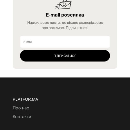
E-mail розсилка
Надсилаємо листи, де цікаво розповідаємо
про важливе. Підпишіться!
PLATFOR.MA
Про нас
Контакти