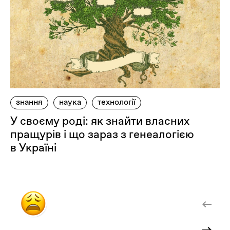
знання
наука
технології
У своєму роді: як знайти власних
пращурів і що зараз з генеалогією
в Україні