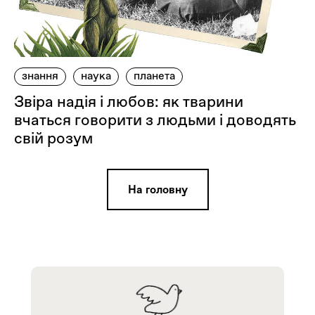
знання
наука
планета
Звіра надія і любов: як тварини
вчаться говорити з людьми і доводять
свій розум
На головну