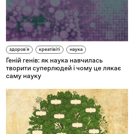
здоров'я
креатівіті
наука
Геній генів: як наука навчилась
творити суперлюдей і чому це лякає
саму науку