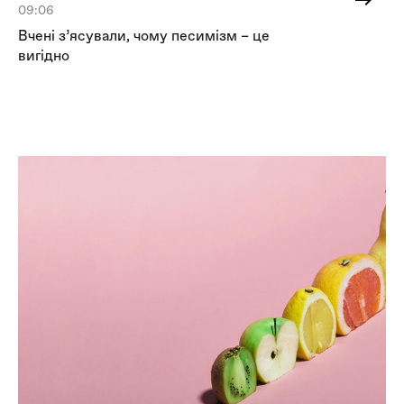
09:06
11:
Вчені з’ясували, чому песимізм – це
«Р
вигідно
пе