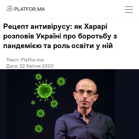
PLATFOR.MA
PLATFOR.MA
Про нас
Рецепт антивірусу: як Харарі
Контакти
розповів Україні про боротьбу з
МЕДІА
пандемією та роль освіти у ній
Спецпроєкти
Текст: Platfor.ma
Редакційна політика
Дата: 22 Квітня 2020
Співпраця
АГЕНЦІЯ
Про агенцію
Кейси
МАГАЗИН
Каталог