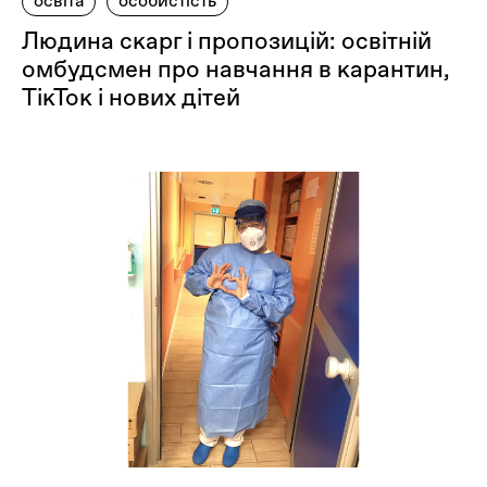
освіта
особистість
Людина скарг і пропозицій: освітній
омбудсмен про навчання в карантин,
ТікТок і нових дітей