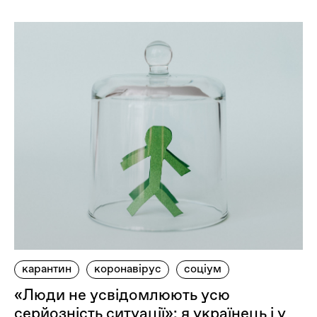
карантин
коронавірус
соціум
«Люди не усвідомлюють усю
серйозність ситуації»: я українець і у