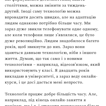
століттями, можна змінити за тиждень-
другий. Іноді саму технологію можна
впровадити досить швидко, але на адаптацію
людям однаково потрібно більше часу. Ми
зараз дуже звикли телефонувати одне одному,
але коли телефони лише з’являлися, це було
дуже революційно. Людям знадобилося багато
років, щоб звикнути до них. Зараз вони
здаються давньою технологією, ніби з іншого
життя. Думаю, що так само і з новими
технологіями – наприклад, відеозв’язком, який
використовують у класі. Я двадцять років
викладаю в університеті, а зараз веду онлайн-
курси, і це досі дається мені непросто.
Технологія працює добре більшість часу. Але,
наприклад, під кінець онлайн-заняття я
помічаю, що і я, і студенти почуваємося більш