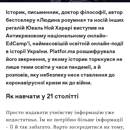
Оплата та доставка
Історик, письменник, доктор філософії, автор
Повернення та обмін
бестселеру «Людина розумна» та носій інших
Публічна оферта
регалій Юваль Ной Харарі виступив на
Про магазин
Антикризовому національному онлайн-
EdCamp’і, наймасовішій освітній онлайн-події
КРЕЗЮМЕ
в історії України. Platfor.ma розшифрувала
Про сервіс
його звернення, у якому історик торкнувся не
лише теми освіти у часи пандемії, а й
розповів, яку небезпеку несе ставлення до
коронавірусної кризи як до війни.
Як навчати у 21 столітті
Просто надавати учнівству інформацію уже
недостатньо. Їм не потрібно більше інформації
– її й так забагато. Варто зосередитися на тому,