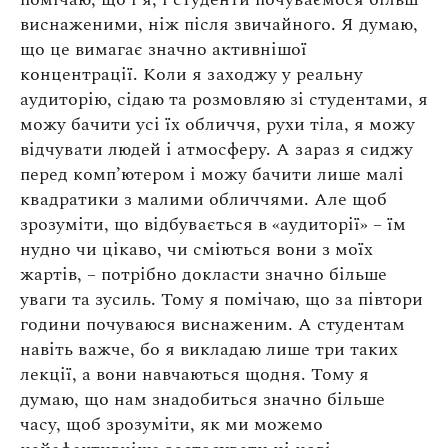
виснаженими, ніж після звичайного. Я думаю,
що це вимагає значно активнішої
концентрації. Коли я заходжу у реальну
аудиторію, сідаю та розмовляю зі студентами, я
можу бачити усі їх обличчя, рухи тіла, я можу
відчувати людей і атмосферу. А зараз я сиджу
перед комп’ютером і можу бачити лише малі
квадратики з малими обличчями. Але щоб
зрозуміти, що відбувається в «аудиторії» – їм
нудно чи цікаво, чи сміються вони з моїх
жартів, – потрібно докласти значно більше
уваги та зусиль. Тому я помічаю, що за півтори
години почуваюся виснаженим. А студентам
навіть важче, бо я викладаю лише три таких
лекції, а вони навчаються щодня. Тому я
думаю, що нам знадобиться значно більше
часу, щоб зрозуміти, як ми можемо