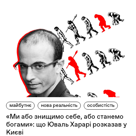
майбутнє
нова реальність
особистість
«Ми або знищимо себе, або станемо
богами»: що Юваль Харарі розказав у
Києві