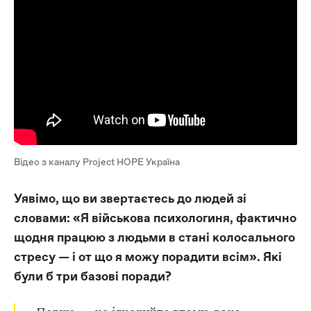
Відео з каналу Project HOPE Україна
Уявімо, що ви звертаєтесь до людей зі
словами: «Я військова психологиня, фактично
щодня працюю з людьми в стані колосального
стресу — і от що я можу порадити всім». Які
були б три базові поради?