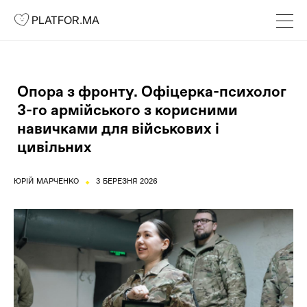
PLATFOR.MA
PLATFOR.MA
Про нас
Контакти
Опора з фронту. Офіцерка-психолог
МЕДІА
3-го армійського з корисними
Спецпроєкти
навичками для військових і
Редакційна політика
цивільних
Співпраця
⬩
ЮРІЙ МАРЧЕНКО
3 БЕРЕЗНЯ 2026
АГЕНЦІЯ
Про агенцію
Кейси
МАГАЗИН
Каталог