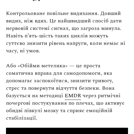
Контрольоване повільне видихання. Довший
видих, ніж вдих. Це найшвидший спосіб дати
нервовій системі сигнал, що загроза минула.
Навіть п’ять-шість таких циклів можуть
суттєво знизити рівень напруги, коли немає ні
часу, ні умов.
Або «Обійми метелика» — це проста
соматична вправа для самодопомоги, яка
допомагає заспокоїтися, знизити тривогу,
стрес та повернути відчуття безпеки. Вона
базується на методиці
EMDR
через ритмічні
почергові постукування по плечах, що активує
обидві півкулі мозку та сприяє емоційній
стабілізації.