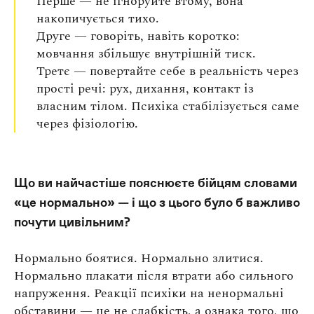
Перше — не ігноруйте втому, вона
накопичується тихо.
Друге — говоріть, навіть коротко:
мовчання збільшує внутрішній тиск.
Третє — повертайте себе в реальність через
прості речі: рух, дихання, контакт із
власним тілом. Психіка стабілізується саме
через фізіологію.
Що ви найчастіше пояснюєте бійцям словами
«це нормально» — і що з цього було б важливо
почути цивільним?
Нормально боятися. Нормально злитися.
Нормально плакати після втрати або сильного
напруження. Реакції психіки на ненормальні
обставини — це не слабкість, а ознака того, що