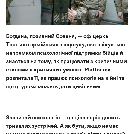
Оплата та доставка
Повернення та обмін
Публічна оферта
Про магазин
Богдана, позивний Совеня, — офіцерка
Третього армійського корпусу, яка опікується
КРЕЗЮМЕ
напрямком психологічної підтримки бійців й
Про сервіс
знається на тому, як працювати з критичними
станами в критичних умовах. Platfor.ma
розпитала її, як працює психологія на війні та
що ці уроки можуть дати цивільним.
Зазвичай психологія — це ціла серія досить
тривалих зустрічей. А як бути, якщо немає