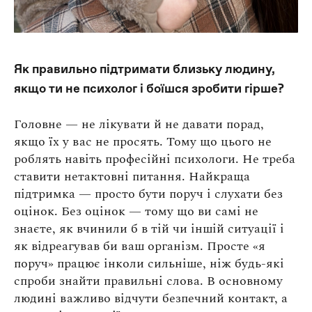
Як правильно підтримати близьку людину,
якщо ти не психолог і боїшся зробити гірше?
Головне — не лікувати й не давати порад,
якщо їх у вас не просять. Тому що цього не
роблять навіть професійні психологи. Не треба
ставити нетактовні питання. Найкраща
підтримка — просто бути поруч і слухати без
оцінок. Без оцінок — тому що ви самі не
знаєте, як вчинили б в тій чи іншій ситуації і
як відреагував би ваш організм. Просте «я
поруч» працює інколи сильніше, ніж будь-які
спроби знайти правильні слова. В основному
людині важливо відчути безпечний контакт, а