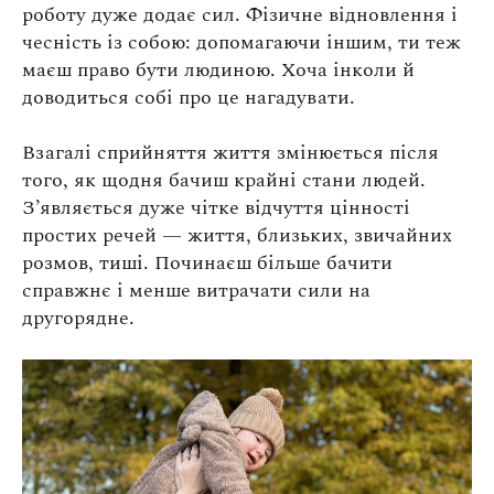
роботу дуже додає сил. Фізичне відновлення і
чесність із собою: допомагаючи іншим, ти теж
маєш право бути людиною. Хоча інколи й
доводиться собі про це нагадувати.
Взагалі сприйняття життя змінюється після
того, як щодня бачиш крайні стани людей.
З’являється дуже чітке відчуття цінності
простих речей — життя, близьких, звичайних
розмов, тиші. Починаєш більше бачити
справжнє і менше витрачати сили на
другорядне.