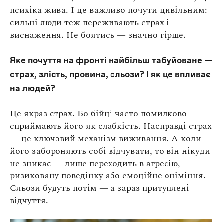
психіка жива. І це важливо почути цивільним:
сильні люди теж переживають страх і
виснаження. Не боятись — значно гірше.
Яке почуття на фронті найбільш табуйоване —
страх, злість, провина, сльози? І як це впливає
на людей?
Це якраз страх. Бо бійці часто помилково
сприймають його як слабкість. Насправді страх
— це ключовий механізм виживання. А коли
його забороняють собі відчувати, то він нікуди
не зникає — лише переходить в агресію,
ризиковану поведінку або емоційне оніміння.
Сльози будуть потім — а зараз притуплені
відчуття.