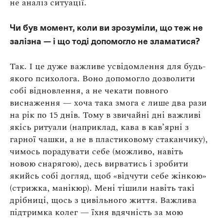
не аналіз ситуації.
Чи був момент, коли ви зрозуміли, що теж не
залізна — і що тоді допомогло не зламатися?
Так. І це дуже важливе усвідомлення для будь-
якого психолога. Воно допомогло дозволити
собі відновлення, а не чекати повного
виснаження — хоча така змога є лише два рази
на рік по 15 днів. Тому в звичайні дні важливі
якісь ритуали (наприклад, кава в кавʼярні з
гарної чашки, а не в пластиковому стаканчику),
чимось порадувати себе (можливо, навіть
новою снарягою), десь вирватись і зробити
якийсь собі догляд, щоб «відчути себе жінкою»
(стрижка, манікюр). Мені тішили навіть такі
дрібниці, щось з цивільного життя. Важлива
підтримка колег — їхня вдячність за мою