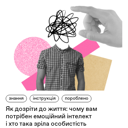
знання
інструкція
пороблено
Як дозріти до життя: чому вам
потрібен емоційний інтелект
і хто така зріла особистість