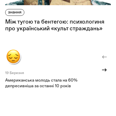
знання
Між тугою та бентегою: психологиня
про український «культ страждань»
19 Березня
19
Американська молодь стала на 60%
Бу
депресивніша за останні 10 років
до