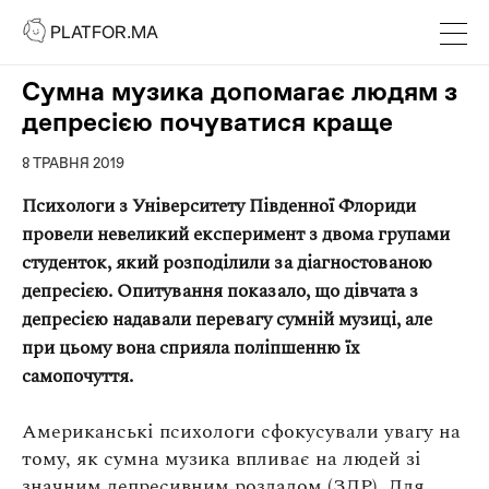
PLATFOR.MA
PLATFOR.MA
Про нас
Сумна музика допомагає людям з
Контакти
депресією почуватися краще
МЕДІА
8 ТРАВНЯ 2019
Спецпроєкти
Психологи з Університету Південної Флориди
Редакційна політика
провели невеликий експеримент з двома групами
Співпраця
студенток, який розподілили за діагностованою
депресією. Опитування показало, що дівчата з
АГЕНЦІЯ
депресією надавали перевагу сумній музиці, але
Про агенцію
при цьому вона сприяла поліпшенню їх
самопочуття.
Кейси
Американські психологи сфокусували увагу на
МАГАЗИН
тому, як сумна музика впливає на людей зі
Каталог
значним депресивним розладом (ЗДР). Для