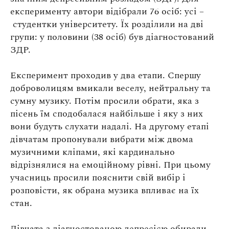
Оплата та доставка
експерименту автори відібрали 76 осіб: усі –
Повернення та обмін
студентки університету. Їх розділили на дві
групи: у половини (38 осіб) був діагностований
Публічна оферта
ЗДР.
Про магазин
Експеримент проходив у два етапи. Спершу
КРЕЗЮМЕ
доброволицям вмикали веселу, нейтральну та
Про сервіс
сумну музику. Потім просили обрати, яка з
пісень їм сподобалася найбільше і яку з них
вони будуть слухати надалі. На другому етапі
дівчатам пропонували вибрати між двома
музичними кліпами, які кардинально
відрізнялися на емоційному рівні. При цьому
учасниць просили пояснити свій вибір і
розповісти, як обрана музика впливає на їх
стан.
Дівчата з діагностованою депресією обирали