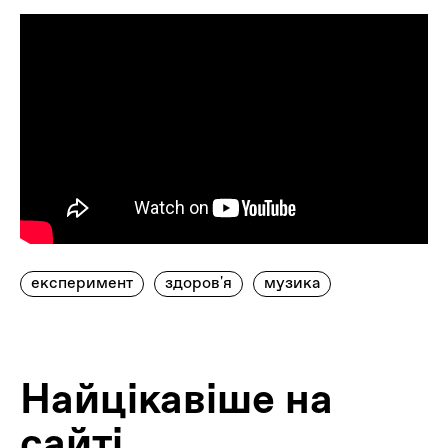
експеримент
здоров'я
музика
Найцiкавiше на
сайтi