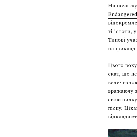
Оплата та доставка
На початку
Повернення та обмін
Endangere
відокремле
Публічна оферта
ті істоти,
Про магазин
share
Типові уча
КРЕЗЮМЕ
наприклад 
share
Про сервіс
share
Цього року
скат, що п
share
величезною
вражаючу з
свою пилку
піску. Цік
відкладают