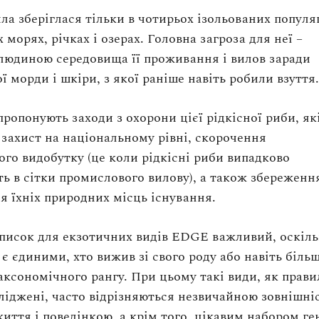
ла зберіглася тільки в чотирьох ізольованих популя
 морях, річках і озерах. Головна загроза для неї –
людиною середовища її проживання і вилов заради
ї морди і шкіри, з якої раніше навіть робили взуття
пропонують заходи з охорони цієї рідкісної риби, як
захист на національному рівні, скорочення
го видобутку (це коли рідкісні риби випадково
ь в сітки промислового вилову), а також збереження
я їхніх природних місць існування.
писок для екзотичних видів EDGE важливий, оскіл
 є єдиними, хто вижив зі свого роду або навіть біль
аксономічного рангу. При цьому такі види, як прави
ліджені, часто відрізняються незвичайною зовнішні
иття і поведінкою, а крім того, цікавим набором ген