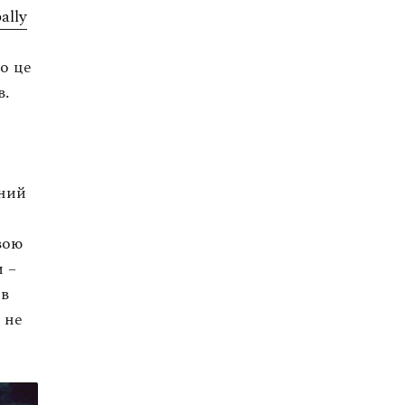
ally
о це
в.
жний
вою
 –
 в
 не