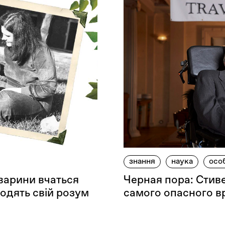
знання
наука
осо
тварини вчаться
Черная пора: Стив
одять свій розум
самого опасного в