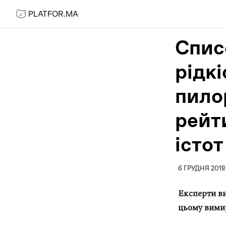
PLATFOR.MA
PLATFOR.MA
Про нас
Спис
Контакти
рідк
МЕДІА
Спецпроєкти
пило
Редакційна політика
рейт
Співпраця
істот
АГЕНЦІЯ
Про агенцію
6 ГРУДНЯ 2018
Кейси
Експерти ви
МАГАЗИН
цьому вими
Каталог