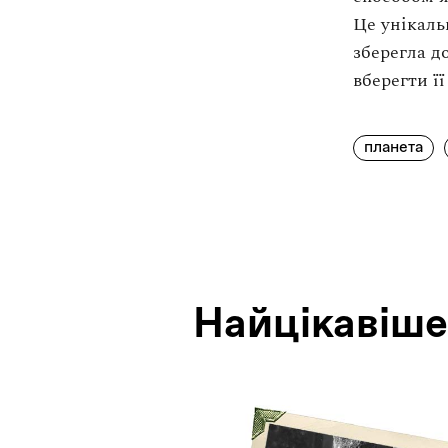
Це унікаль
зберегла д
вберегти її
планета
Найцiкавiше