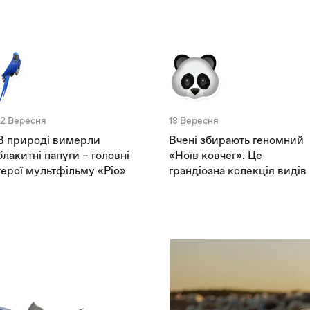
12 Вересня
18 Вересня
В природі вимерли
Вчені збирають геномний
блакитні папуги – головні
«Ноїв ковчег». Це
герої мультфільму «Ріо»
грандіозна колекція видів