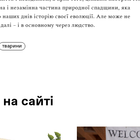
на і незамінна частина природної спадщини, яка
о наших днів історію своєї еволюції. Але може не
 далі – і в основному через людство.
тварини
 на сайтi