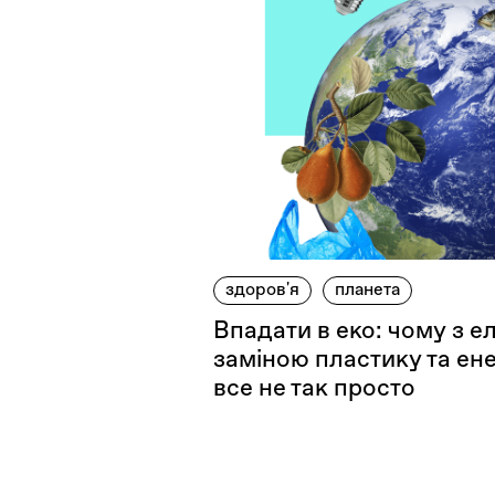
здоров'я
планета
Впадати в еко: чому з 
заміною пластику та ен
все не так просто