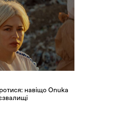
оротися: навіщо Onuka
тєзвалищі