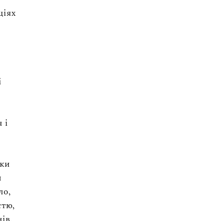
ціях
.
і
 і
ьки
ш
ло,
стю,
ів.