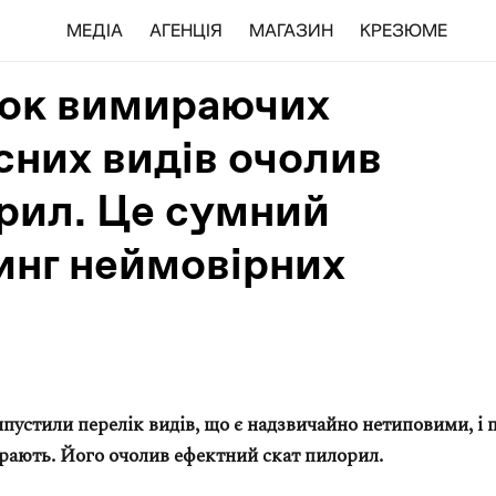
МЕДІА
АГЕНЦІЯ
МАГАЗИН
КРЕЗЮМЕ
ок вимираючих
існих видів очолив
рил. Це сумний
инг неймовірних
пустили перелік видів, що є надзвичайно нетиповими, і 
рають. Його очолив ефектний скат пилорил.