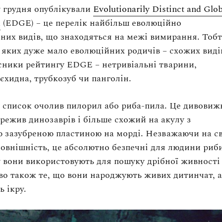
 грудня опублікували
Evolutionarily Distinct and Glob
d
(EDGE) – це перелік найбільш еволюційно
них видів, що знаходяться на межі вимирання. Тобт
 у яких дуже мало еволюційних родичів – схожих виді
сники рейтингу EDGE – нетривіальні тварини,
єхидна, трубкозуб чи панголін.
 список очолив пилорил або риба-пила. Це дивови
ережив динозаврів і більше схожий на акулу з
 зазубреною пластиною на морді. Незважаючи на с
овнішність, це абсолютно безпечні для людини риби
 вони використовують для пошуку дрібної живності
аво також те, що вони народжують живих дитинчат, а
ь ікру.