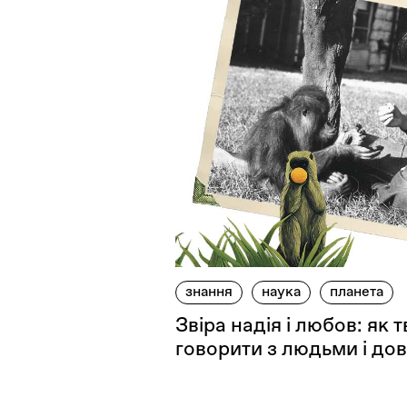
знання
наука
планета
Звіра надія і любов: як 
говорити з людьми і дов