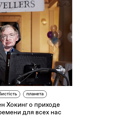
бистість
планета
ен Хокинг о приходе
ремени для всех нас