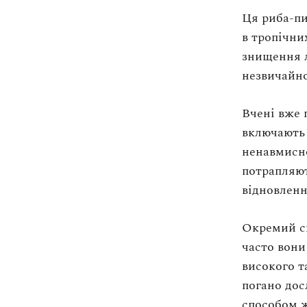
Ця риба-пи
в тропічних
знищення 
незвичайно
Вчені вже 
включають 
ненавмисно
потрапляют
відновленн
Окремий с
часто вони
високого т
погано дос
способом ж