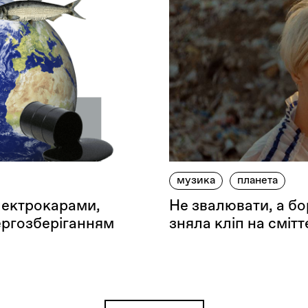
музика
планета
електрокарами,
Не звалювати, а б
ергозберіганням
зняла кліп на сміт