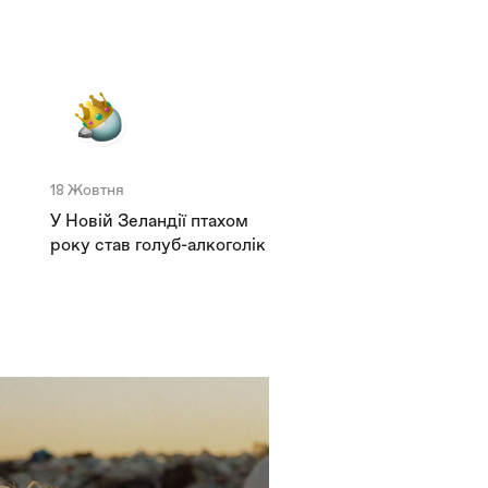
18 Жовтня
У Новій Зеландії птахом
року став голуб-алкоголік