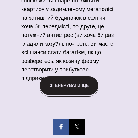
спосіб життя і нарешті змінити
квартиру у задимленому мегаполісі
на затишний будиночок в селі чи
хоча би передмісті, по-друге, це
потужний антистрес (ви хоча би раз
гладили козу?) і, по-третє, ви маєте
всі шанси стати багатієм, якщо
розберетесь, як козину ферму
перетворити у прибуткове
підприємство.
ЗГЕНЕРУВАТИ ЩЕ