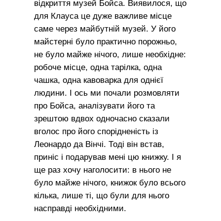
відкриття музей Бойса. Виявилося, що
для Клауса це дуже важливе місце
саме через майбутній музей. У його
майстерні було практично порожньо,
не було майже нічого, лише необхідне:
робоче місце, одна тарілка, одна
чашка, одна кавоварка для однієї
людини. І ось ми почали розмовляти
про Бойса, аналізувати його та
зрештою вдвох одночасно сказали
вголос про його спорідненість із
Леонардо да Вінчі. Тоді він встав,
приніс і подарував мені цю книжку. І я
ще раз хочу наголосити: в нього не
було майже нічого, книжок було всього
кілька, лише ті, що були для нього
насправді необхідними.