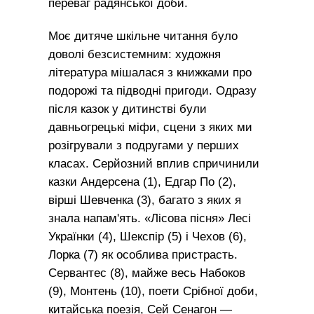
переваг радянської доби.
Моє дитяче шкільне читання було
доволі безсистемним: художня
література мішалася з книжками про
подорожі та підводні пригоди. Одразу
після казок у дитинстві були
давньогрецькі міфи, сцени з яких ми
розігрували з подругами у перших
класах. Серйозний вплив спричинили
казки Андерсена (1), Едгар По (2),
вірші Шевченка (3), багато з яких я
знала напам'ять. «Лісова пісня» Лесі
Українки (4), Шекспір (5) і Чехов (6),
Лорка (7) як особлива пристрасть.
Сервантес (8), майже весь Набоков
(9), Монтень (10), поети Срібної доби,
китайська поезія, Сей Сенагон —