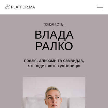
PLATFOR.MA
PLATFOR.MA
Про нас
Контакти
(КНІЖНІСТЬ)
ВЛАДА
МЕДІА
Спецпроєкти
РАЛКО
Редакційна політика
Співпраця
поезія, альбоми та самвидав,
які надихають художницю
АГЕНЦІЯ
Про агенцію
Кейси
МАГАЗИН
Каталог