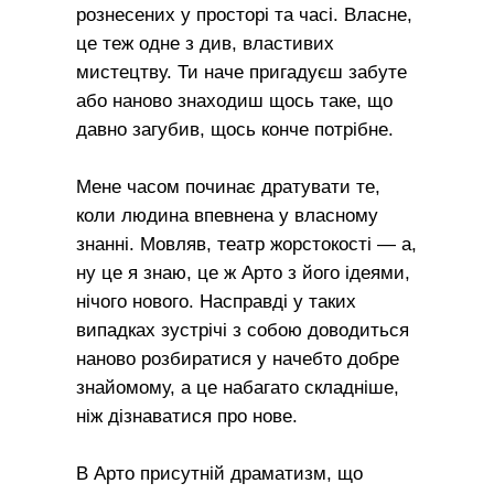
рознесених у просторі та часі. Власне,
це теж одне з див, властивих
мистецтву. Ти наче пригадуєш забуте
або наново знаходиш щось таке, що
давно загубив, щось конче потрібне.
Мене часом починає дратувати те,
коли людина впевнена у власному
знанні. Мовляв, театр жорстокості — а,
ну це я знаю, це ж Арто з його ідеями,
нічого нового. Насправді у таких
випадках зустрічі з собою доводиться
наново розбиратися у начебто добре
знайомому, а це набагато складніше,
ніж дізнаватися про нове.
В Арто присутній драматизм, що