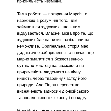
прихильність незмінна.
Тема роботи — покарання Марсія, є
наріжною в розумінні того, чим
займається художник і що з ним
відбувається. Власне, мова про те, що
художник йде на ризик, зазіхаючи на
неможливе. Оригінальна історія має
дидактичне забарвлення та навчає, що
марно змагатися з божественною
сутністю мистецтва, зважаючи на
приреченість людського на вічну
ницість через тваринну частку його
природи. Але Тіціан перевертає
визначеність відносин діонісійського
та аполлонічного як хаосу і порядку.
Марсій зі своїми козлиними ногами