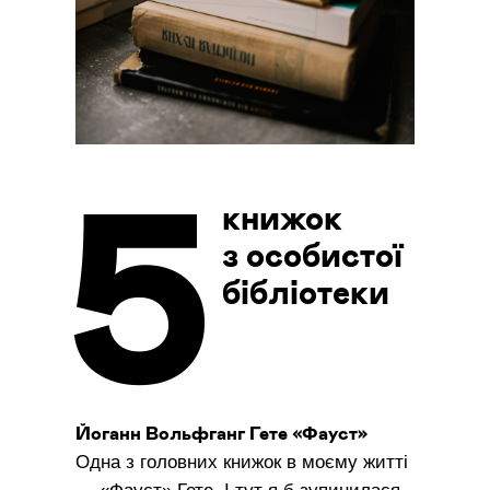
5
книжок
з особистої
бібліотеки
Йоганн Вольфганг Гете
«Фауст»
Одна з головних книжок в моєму житті