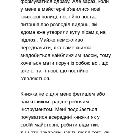
формуватися одразу. Але зараз, коли
у мене в майстерні з'явилися нові
книжкові полиці, постійно постає
питання про розподіл видань, які
вдома вже утворили купу пірамід на
підлозі. Майже неможливо
передбачити, яка саме книжка
знадобиться найближчим часом, тому
хочеться мати поруч із собою всі, що
вже є, та ті нові, що постійно
з'являються.
Книжка не є для мене фетишем або
пам'ятником, радше робочим
інструментом. Мені подобається
почуватися всередині книжки як у
своїй майстерні, робити відмітки,
лишати закладки навіть після того, як