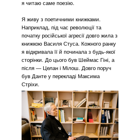
я читаю саме поезію.
Я живу з поетичними книжками.
Наприклад, під час революції та
початку російської агресії довго жила з
книжкою Василя Стуса. Кожного ранку
я відкривала її й починала з будь-якої
сторінки. До цього був Шеймас Гіні, а
після — Целан і Мілош. Довго поруч
був Данте у перекладі Максима
Стріхи.