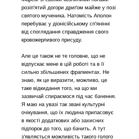
розіп'ятий догори дриґом майже у позі
святого мученика. Натомість Аполон
перебуває у діонісійському сп'янінні
від споглядання справдження свого
кровожерливого присуду.
Але це також не те головне, що не
відпускає мене в цій роботі та в її
сильно збільшених фрагментах. Не
знаю, як це виразити, можливо, це
таке відкидання того, на що ми
зазвичай спираємося під час бачення.
Я маю на увазі так звані культурні
очікування, що їх людина припасовує
в якості додаткових або захисних
підпорок до того, що бачить. А тут
з'являється можливість такого голого