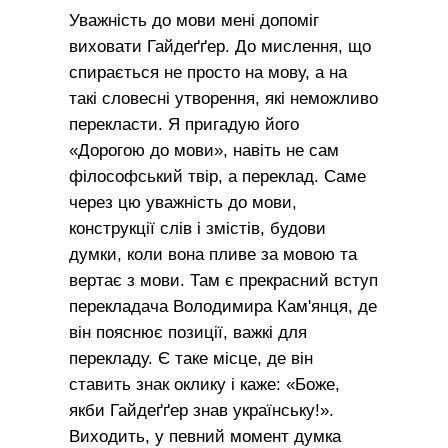
Уважність до мови мені допоміг
виховати Гайдеґґер. До мислення, що
спирається не просто на мову, а на
такі словесні утворення, які неможливо
перекласти. Я пригадую його
«Дорогою до мови», навіть не сам
філософський твір, а переклад. Саме
через цю уважність до мови,
конструкції слів і змістів, будови
думки, коли вона пливе за мовою та
вертає з мови. Там є прекрасний вступ
перекладача Володимира Кам'янця, де
він пояснює позиції, важкі для
перекладу. Є таке місце, де він
ставить знак оклику і каже: «Боже,
якби Гайдеґґер знав українську!».
Виходить, у певний момент думка