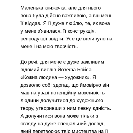
Маленька книжечка, але для нього
вона була дійсно важливою, а він мені
її віддав. Я її дуже люблю, те, як вона
у мене з'явилася, її конструкція,
репродукції звідти. Усе це вплинуло на
мене і на мою творчість.
До речі, для мене є дуже важливим
відомий вислів Йозефа Бойса —
«Кожна людина — художник». Я
дозволю собі здогад, що ймовірно він
мав на увазі потенційну можливість
людини долучитися до художнього
твору, утворивши з ним певну єдність.
А долучитися вона може тільки з
огляду на дуже спеціальний досвід,
який перетворює твір мистецтва на її