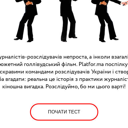
рналістів-розслідувачів непроста, а інколи взагал
южетний голлівудський фільм. Platfor.ma поспілку
скравими командами розслідувачів України і створ
а вгадати: реальна це історія з практики журналіст
кіношна вигадка. Розслідуймо, бо ми цього варті!
ПОЧАТИ ТЕСТ