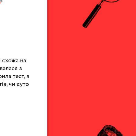
і схожа на
валася з
ила тест, в
ів, чи суто