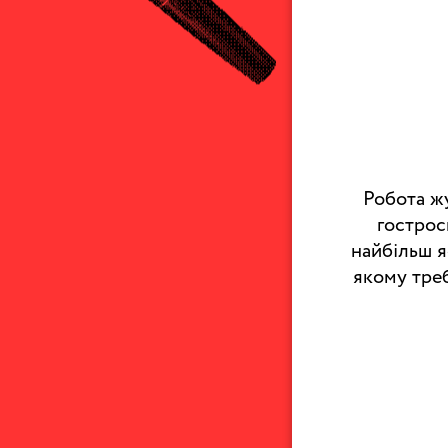
Оплата та доставка
Повернення та обмін
Публічна оферта
Про магазин
КРЕЗЮМЕ
Про сервіс
Робота жу
гострос
найбільш я
якому треб