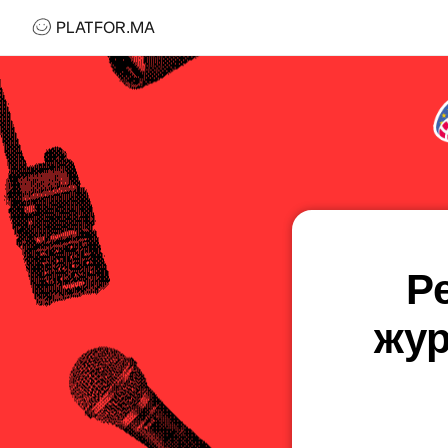
PLATFOR.MA
PLATFOR.MA
Про нас
Контакти
МЕДІА
Спецпроєкти
Редакційна політика
Співпраця
Р
АГЕНЦІЯ
Про агенцію
жур
Кейси
МАГАЗИН
Каталог