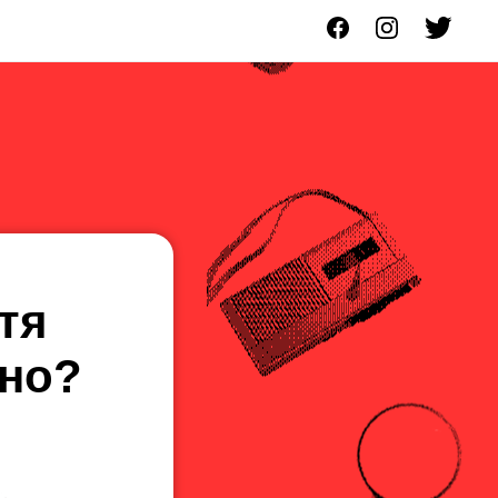
тя
іно?