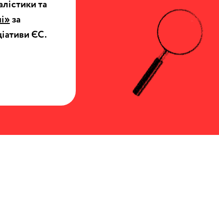
алістики та
ні»
за
ціативи ЄС.