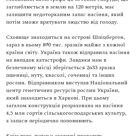
Оплата та доставка
заглиблюється в землю на 120 метрів, має
Повернення та обмін
залишити недоторканим запас насіння, який
потім зможе врятувати людство від голоду.
Публічна оферта
Про магазин
Сховище знаходиться на острові Шпіцберген,
зараз в ньому 890 тис. зразків майже з кожної
КРЕЗЮМЕ
країни світу. Україна також відправила насіння
Про сервіс
на випадок катастрофи. Завдяки нам в
безпечному місці зберігається 2633 зразка
пшениці, нуту, квасолі, сочевиці та інших
рослин. Відправником виступав Національний
центр генетичних ресурсів рослин України,
який знаходиться в Харкові. При цьому
загалом конструкція розрахована на насіння
4,5 млн сортів сільськогосподарських культур,
а запаси періодично поповнюють.
Крім того, тепер у сховищі проведуть