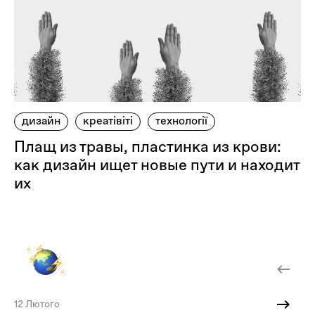
дизайн
креатівіті
технології
Плащ из травы, пластинка из крови:
как дизайн ищет новые пути и находит
их
12 Лютого
22