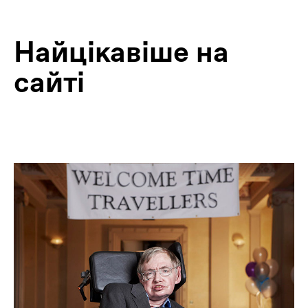
Найцiкавiше на
сайтi