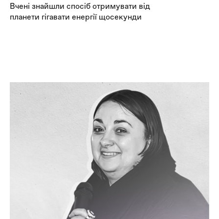
Вчені знайшли спосіб отримувати від
20
планети гігавати енергії щосекунди
ку