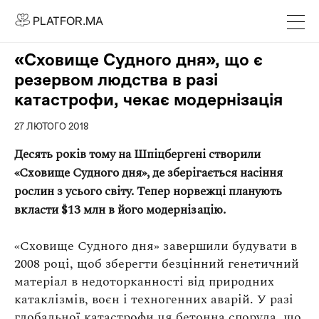
PLATFOR.MA
PLATFOR.MA
Про нас
«Сховище Судного дня», що є
Контакти
резервом людства в разі
МЕДІА
катастрофи, чекає модернізація
Спецпроєкти
27 ЛЮТОГО 2018
Редакційна політика
Десять років тому на Шпіцбергені створили
Співпраця
«Сховище Судного дня», де зберігається насіння
рослин з усього світу. Тепер норвежці планують
АГЕНЦІЯ
вкласти
$
13 млн в його модернізацію.
Про агенцію
«Сховище Судного дня» завершили будувати в
Кейси
2008 році, щоб зберегти безцінний генетичний
матеріал в недоторканності від природних
МАГАЗИН
катаклізмів, воєн і техногенних аварій. У разі
Каталог
глобальної катастрофи ця бетонна споруда, що