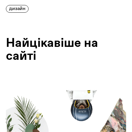
дизайн
Найцiкавiше на
сайтi