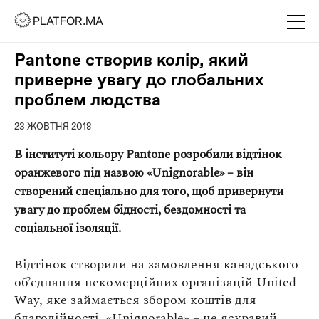
PLATFOR.MA
PLATFOR.MA
Про нас
Pantone створив колір, який
Контакти
приверне увагу до глобальних
МЕДІА
проблем людства
Спецпроєкти
23 ЖОВТНЯ 2018
Редакційна політика
В інституті кольору Pantone розробили відтінок
Співпраця
оранжевого під назвою «Unignorable» – він
створений спеціально для того, щоб привернути
АГЕНЦІЯ
увагу до проблем бідності, бездомності та
Про агенцію
соціальної ізоляції.
Кейси
Відтінок створили на замовлення канадського
об’єднання некомерційних організацій United
МАГАЗИН
Way, яке займається збором коштів для
Каталог
благодійності. «Unignorable» – це яскравий