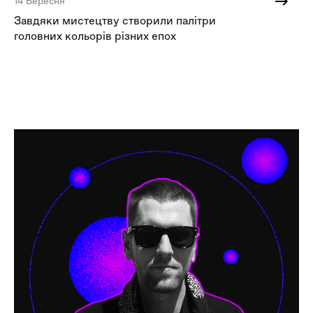
14 Вересня
24
Завдяки мистецтву створили палітри
Кл
головних кольорів різних епох
кл
он