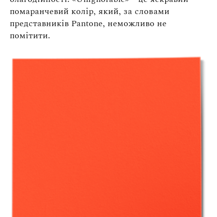
Оплата та доставка
помаранчевий колір, який, за словами
Повернення та обмін
представників Pantone, неможливо не
помітити.
Публічна оферта
Про магазин
КРЕЗЮМЕ
Про сервіс