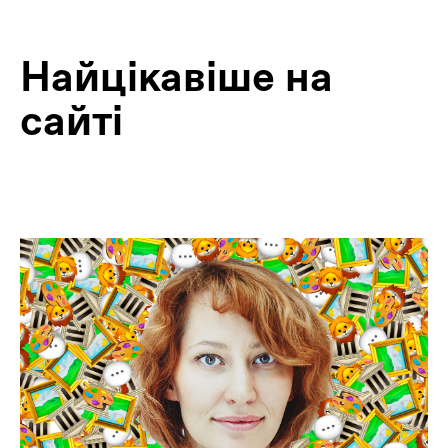
Найцiкавiше на
сайтi