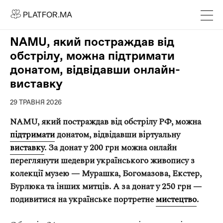
PLATFOR.MA
PLATFOR.MA
Про нас
NAMU, який постраждав від
Контакти
обстрілу, можна підтримати
МЕДІА
донатом, відвідавши онлайн-
виставку
Спецпроєкти
Редакційна політика
29 ТРАВНЯ 2026
Співпраця
NAMU, який постраждав від обстрілу РФ, можна
підтримати
донатом, відвідавши віртуальну
АГЕНЦІЯ
виставку
. За донат у 200 грн можна онлайн
Про агенцію
переглянути шедеври українського живопису з
Кейси
колекції музею — Мурашка, Богомазова, Екстер,
Бурлюка та інших митців. А за донат у 250 грн —
МАГАЗИН
подивитися на українське портретне
мистецтво
.
Каталог