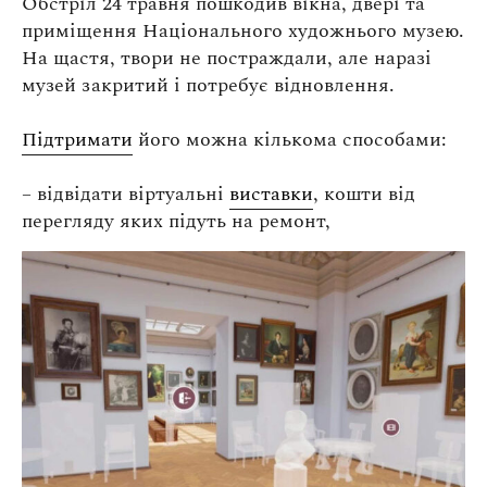
Обстріл 24 травня пошкодив вікна, двері та
Оплата та доставка
приміщення Національного художнього музею.
Повернення та обмін
На щастя, твори не постраждали, але наразі
Публічна оферта
музей закритий і потребує відновлення.
Про магазин
Підтримати
його можна кількома способами:
КРЕЗЮМЕ
– відвідати віртуальні
виставки
, кошти від
Про сервіс
перегляду яких підуть на ремонт,