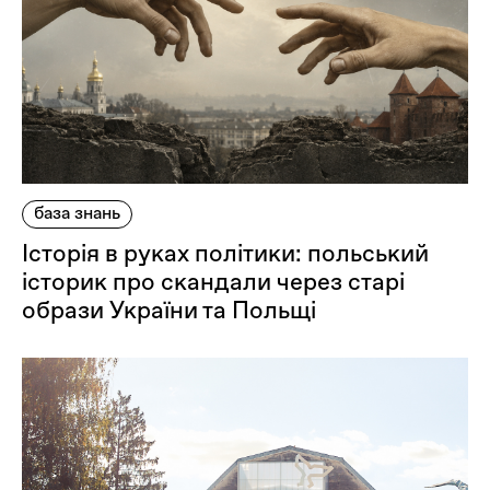
Оплата та доставка
Повернення та обмін
Публічна оферта
Про магазин
КРЕЗЮМЕ
Про сервіс
база знань
Історія в руках політики: польський
історик про скандали через старі
образи України та Польщі