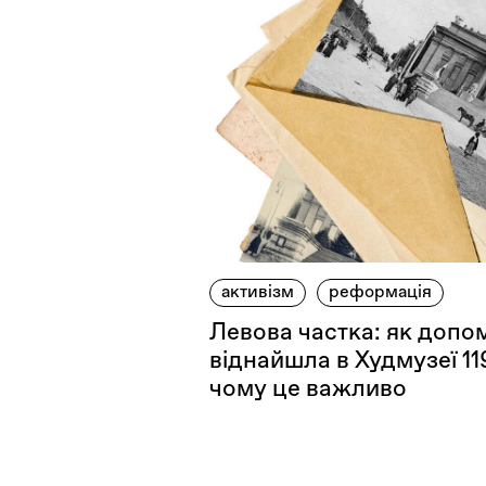
активізм
реформація
Левова частка: як допо
віднайшла в Худмузеї 11
чому це важливо