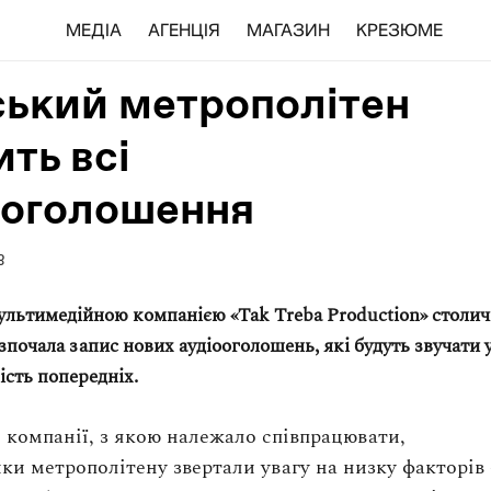
МЕДІА
АГЕНЦІЯ
МАГАЗИН
КРЕЗЮМЕ
ський метрополітен
ть всі
ооголошення
8
ультимедійною компанією «Tak Treba Production» столи
зпочала запис нових аудіооголошень, які будуть звучати 
ість попередніх.
 компанії, з якою належало співпрацювати,
ки метрополітену звертали увагу на низку факторів 