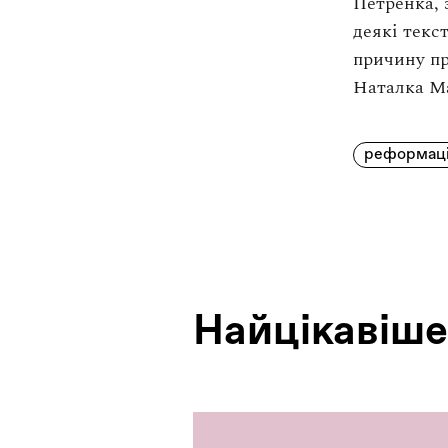
Петренка, 
деякі текс
причину п
Наталка М
реформац
Найцiкавiше