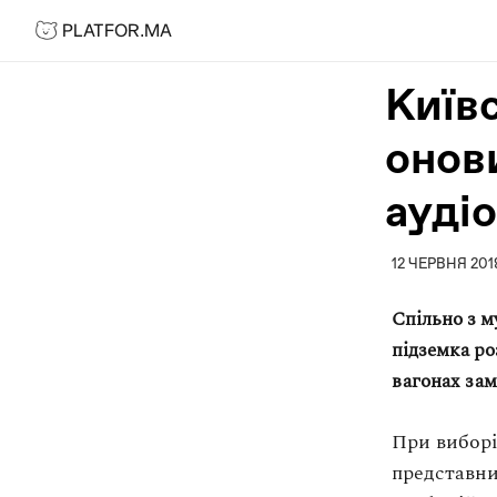
PLATFOR.MA
PLATFOR.MA
Про нас
Київ
Контакти
онови
МЕДІА
Спецпроєкти
ауді
Редакційна політика
Співпраця
12 ЧЕРВНЯ 201
АГЕНЦІЯ
Спільно з м
підземка ро
Про агенцію
вагонах зам
Кейси
МАГАЗИН
При виборі
представни
Каталог