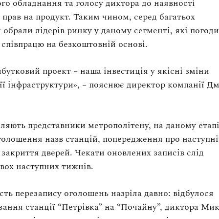
го обладнання та голосу диктора до наявності
 прав на продукт. Таким чином, серед багатьох
 обрали лідерів ринку у даному сегменті, які погод
 співпрацю на безкоштовній основі.
бутковий проект – наша інвестиція у якісні зміни
 її інфраструктури», – пояснює директор компанії Д
ляють представники метрополітену, на даному етап
голошення назв станцій, попередження про наступні
 закриття дверей. Чекати оновлених записів слід
вох наступних тижнів.
сть перезапису оголошень назріла давно: відбулося
ання станції “Петрівка” на “Почайну”, диктора Ми