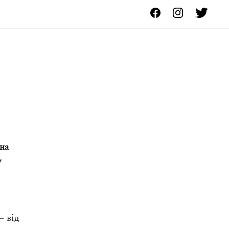
чна
у
– від