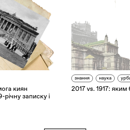
знання
наука
урб
мога киян
2017 vs. 1917: яким
9-річну записку і