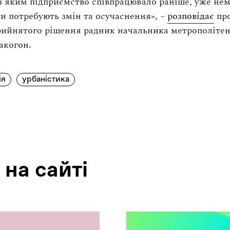
з яким підприємство співпрацювало раніше, уже нем
ти потребують змін та осучаснення», –
розповідає
пр
рийнятого рішення радник начальника метрополіте
акогон.
ія
урбаністика
 на сайтi