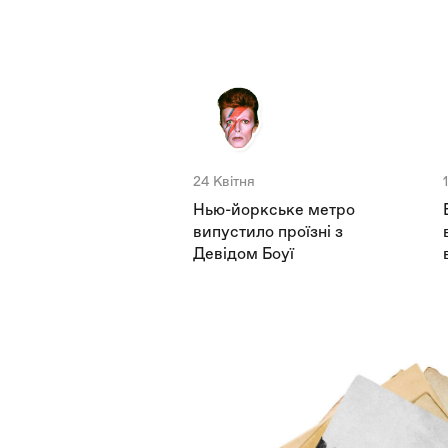
24 Квітня
Нью-йоркське метро
випустило проїзні з
Девідом Боуї