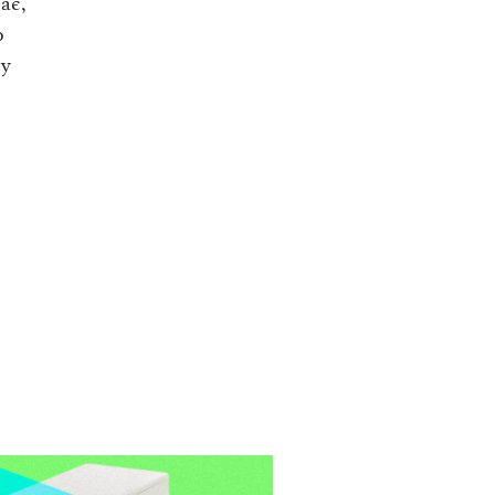
ає,
о
ну