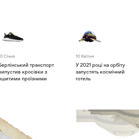
10 Січня
10 Квітня
Берлінський транспорт
У 2021 році на орбіту
випустив кросівки з
запустять космічний
вшитими проїзними
готель