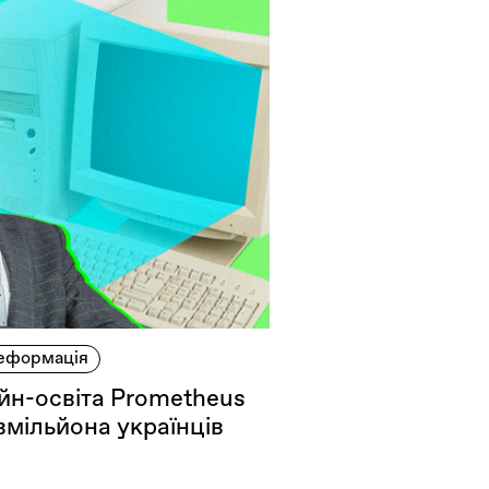
еформація
лайн-освіта Prometheus
вмільйона українців