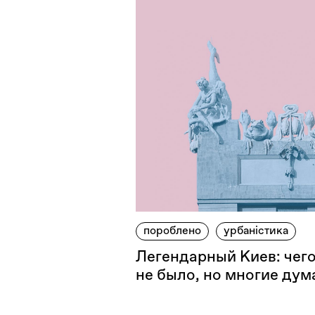
пороблено
урбаністика
Легендарный Киев: чего
не было, но многие дума