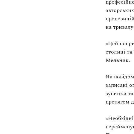
професійно
Оплата та доставка
share
авторських
Повернення та обмін
пропозицій
share
Публічна оферта
на тривалу
Про магазин
share
«Цей непри
share
КРЕЗЮМЕ
столиці та
Про сервіс
Мельник.
Як повідом
записані о
зупинки та
протягом д
«Необхідні
перейменув