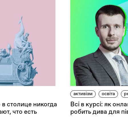
активізм
освіта
р
 в столице никогда
Всі в курсі: як он
ют, что есть
робить дива для пі