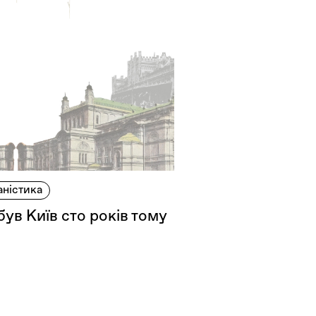
аністика
 був Київ сто років тому