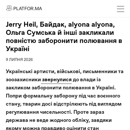
PLATFOR.MA
PLATFOR.MA
Про нас
Jerry Heil, Байдак, alyona alyona,
Контакти
Ольга Сумська й інші закликали
МЕДІА
повністю заборонити полювання в
Україні
Спецпроєкти
Редакційна політика
9 ЛИПНЯ 2026
Співпраця
Українські артисти, військові, письменники та
зоозахисники
звернулися
до влади із
АГЕНЦІЯ
закликом заборонити полювання в Україні.
Про агенцію
Попри формальну заборону під час воєнного
Кейси
стану, тварин досі відстрілюють під виглядом
регулювання чисельності. Проте зараз
МАГАЗИН
держава не веде жодного обліку, завдяки
Каталог
якому можна правдиво оцінити стан