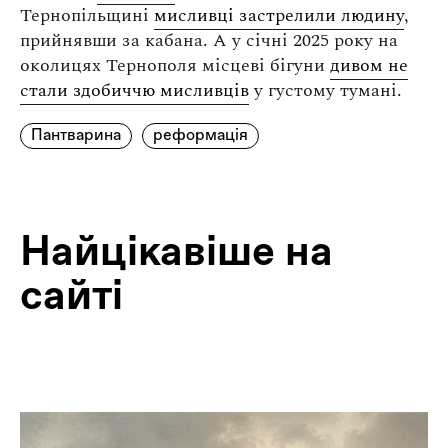
Тернопільщині
мисливці застрелили людину
,
прийнявши за кабана. А у січні 2025 року на
околицях Тернополя місцеві бігуни
дивом не
стали здобиччю мисливців
у густому тумані.
Пантварина
реформація
Найцiкавiше на
сайтi