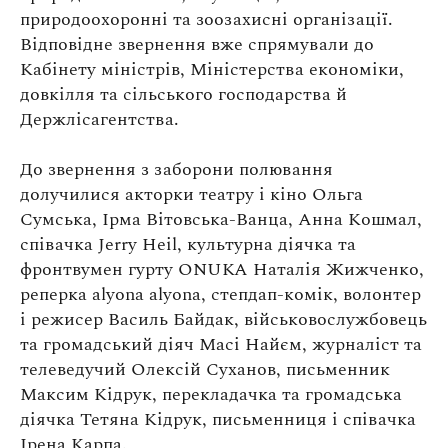
природоохоронні та зоозахисні організації.
Відповідне звернення вже спрямували до
Кабінету міністрів, Міністерства економіки,
довкілля та сільського господарства й
Держлісагентства.
До звернення з заборони полювання
долучилися акторки театру і кіно Ольга
Сумська, Ірма Вітовська-Ванца, Анна Кошмал,
співачка
Jerry Heil
, культурна діячка та
фронтвумен гурту ONUKA Наталія Жижченко,
реперка alyona alyona, степдап-комік, волонтер
і режисер Василь Байдак, військовослужбовець
та громадський діяч Масі Найєм, журналіст та
телеведучий Олексій Суханов, письменник
Максим Кідрук, перекладачка та громадська
діячка Тетяна Кідрук, письменниця і співачка
Ірена Карпа.