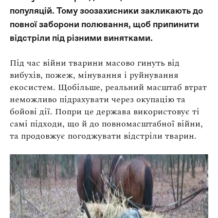
Оплата та доставка
популяцій. Тому зоозахисники закликають до
Повернення та обмін
повної заборони полювання, щоб припинити
Публічна оферта
відстріли під різними винятками.
Про магазин
Під час війни тварини масово гинуть від
вибухів, пожеж, мінування і руйнування
КРЕЗЮМЕ
екосистем. Щобільше, реальний масштаб втрат
Про сервіс
неможливо підрахувати через окупацію та
бойові дії. Попри це держава використовує ті
самі підходи, що й до повномасштабної війни,
та продовжує погоджувати відстріли тварин.