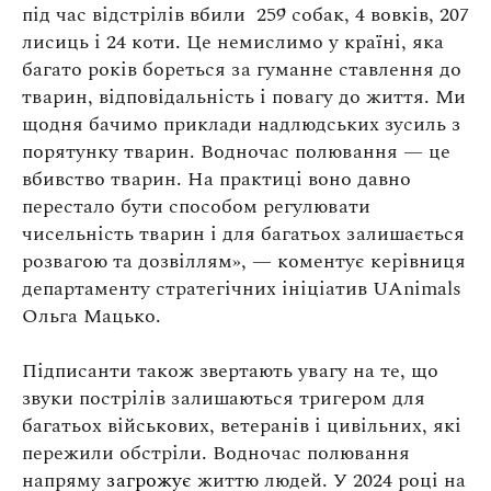
під час відстрілів вбили 259 собак, 4 вовків, 207
лисиць і 24 коти. Це немислимо у країні, яка
багато років бореться за гуманне ставлення до
тварин, відповідальність і повагу до життя. Ми
щодня бачимо приклади надлюдських зусиль з
порятунку тварин. Водночас полювання — це
вбивство тварин. На практиці воно давно
перестало бути способом регулювати
чисельність тварин і для багатьох залишається
розвагою та дозвіллям
», — коментує керівниця
департаменту стратегічних ініціатив UAnimals
Ольга Мацько.
Підписанти також звертають увагу на те, що
звуки пострілів залишаються тригером для
багатьох військових, ветеранів і цивільних, які
пережили обстріли. Водночас полювання
напряму
загрожує
життю людей. У 2024 році на