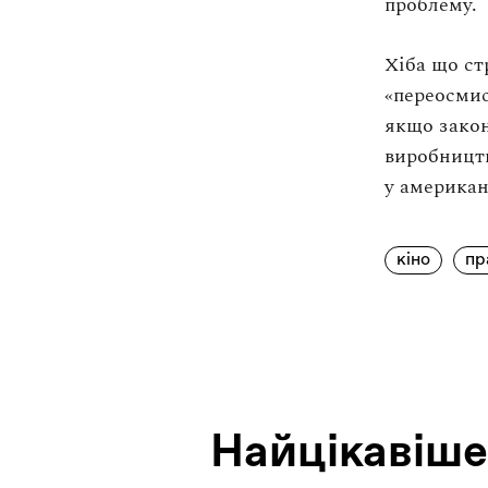
проблему.
Хіба що ст
«переосми
якщо закон
виробництв
у американ
кіно
пр
Найцiкавiше