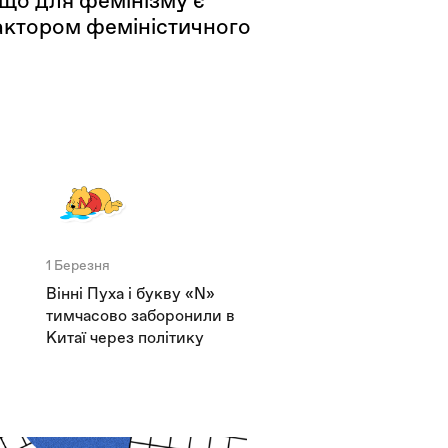
, що для фемінізму є
 актором феміністичного
1 Березня
Вінні Пуха і букву «N»
тимчасово заборонили в
Китаї через політику