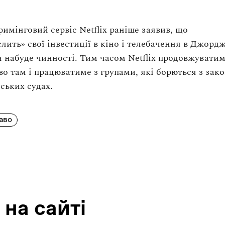
римінговий сервіс Netflix раніше заявив, що
слить
»
свої інвестиції в кіно і телебачення в Джордж
 набуде чинності. Тим часом Netflix продовжувати
о там і працюватиме з групами, які борються з зак
ських судах.
аво
 на сайтi