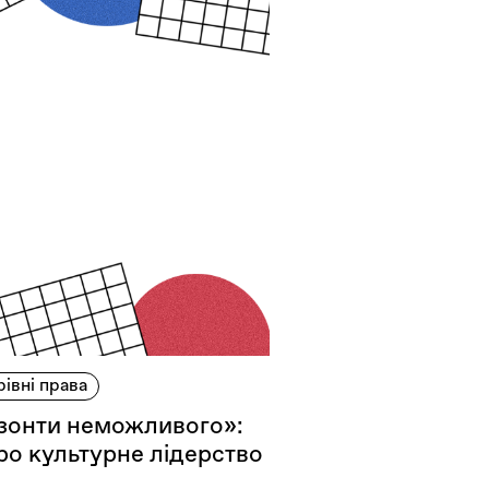
рівні права
изонти неможливого»:
ро культурне лідерство