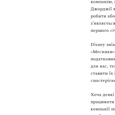
компанію, 
Оплата та доставка
share
Джорджії в
Повернення та обмін
робити або
share
Публічна оферта
з’являєтьс
Про магазин
share
першого сі
share
КРЕЗЮМЕ
Disney зні
Про сервіс
«Месники»
податкови
для нас, т
ставити їх
спостеріга
Хоча деякі
працювати 
компанії п