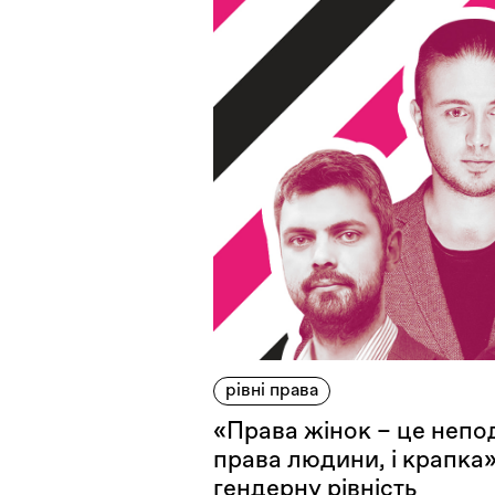
рівні права
«Права жінок – це непо
права людини, і крапка»
гендерну рівність