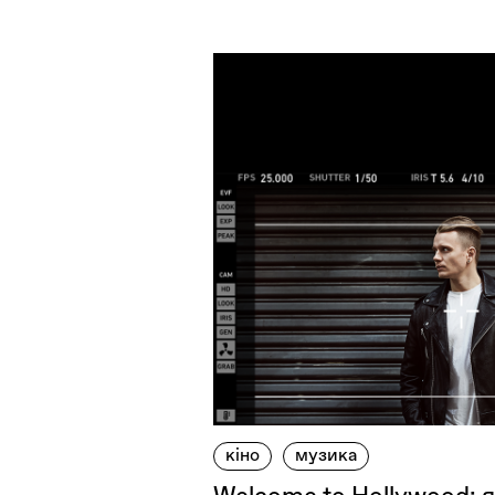
кіно
музика