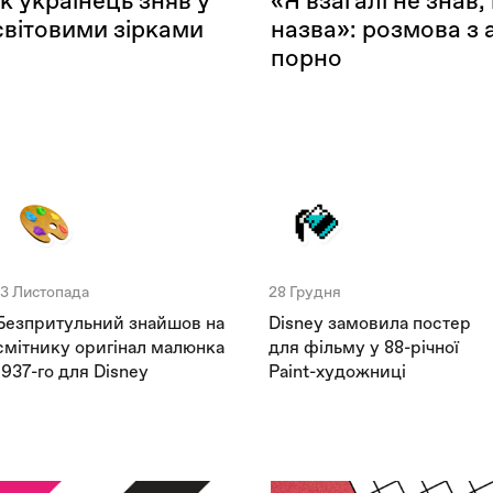
к українець зняв у
«Я взагалі не знав
світовими зірками
назва»: розмова з
порно
13 Листопада
28 Грудня
Безпритульний знайшов на
Disney замовила постер
смітнику оригінал малюнка
для фільму у 88-річної
1937-го для Disney
Paint-художниці