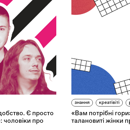
знання
креатівіті
добство. Є просто
«Вам потрібні гор
: чоловіки про
талановиті жінки п