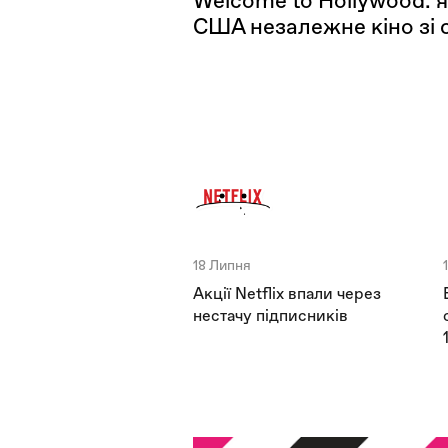
Welcome to Hollywood: я
США незалежне кіно зі 
18 Липня
Акції Netflix впали через
нестачу підписників