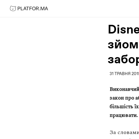
PLATFOR.MA
PLATFOR.MA
Про нас
Disn
Контакти
зйом
МЕДІА
Спецпроєкти
забо
Редакційна політика
Співпраця
31 ТРАВНЯ 201
АГЕНЦІЯ
Виконавчий 
закон про а
Про агенцію
більшість ї
Кейси
працювати.
МАГАЗИН
За словами
Каталог