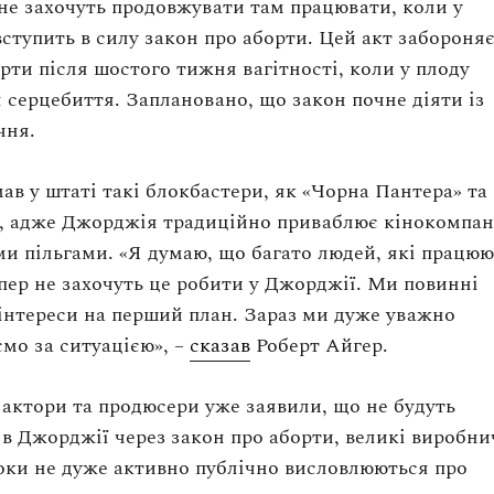
не захочуть продовжувати там працювати, коли у
ступить в силу закон про аборти. Цей акт забороня
рти після шостого тижня вагітності, коли у плоду
я серцебиття. Заплановано, що закон почне діяти із
чня.
мав у штаті такі блокбастери, як «Чорна Пантера» та
, адже Джорджія традиційно приваблює кінокомпан
ми пільгами.
«Я думаю, що багато людей, які працюю
епер не захочуть це робити у Джорджії. Ми повинні
 інтереси на перший план. Зараз ми дуже уважно
ємо за ситуацією
»
, –
сказав
Роберт Айгер.
 актори та продюсери уже заявили, що не будуть
в Джорджії через закон про аборти, великі виробни
оки не дуже активно публічно висловлюються про