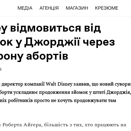
МЕДІА
АГЕНЦІЯ
МАГАЗИН
КРЕЗЮМЕ
ey відмовиться від
ок у Джорджії через
рону абортів
9
директор компанії Walt Disney заявив, що новий сувори
борти ускладнює продовження зйомок у штаті Джорджія,
хніх робітників просто не хочуть продовжувати там
 Роберта Айгера, більшість з тих, хто працюють на