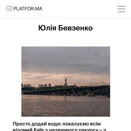
PLATFOR.MA
PLATFOR.MA
Про нас
Контакти
Юлія Бевзенко
МЕДІА
Спецпроєкти
Редакційна політика
Співпраця
АГЕНЦІЯ
Про агенцію
Кейси
МАГАЗИН
Просто додай води: показуємо всім
Каталог
відомий Київ з незвичного ракурсу – з