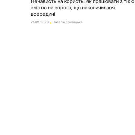
Ненависть на користь: як працювати з тією
Оплата та доставка
злістю на ворога, що накопичилася
Повернення та обмін
всередині
⬩
Публічна оферта
21.09.2023
Наталія Кривицька
Про магазин
КРЕЗЮМЕ
Про сервіс