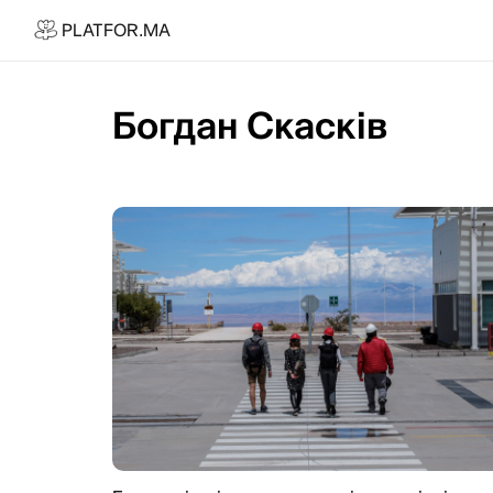
PLATFOR.MA
PLATFOR.MA
Про нас
Контакти
Богдан Скасків
МЕДІА
Спецпроєкти
Редакційна політика
Співпраця
АГЕНЦІЯ
Про агенцію
Кейси
МАГАЗИН
Каталог