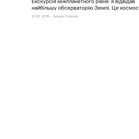
Екскурсія міжпланетного рівня: я відвідав
Оплата та доставка
найбільшу обсерваторію Землі. Це космос
Повернення та обмін
⬩
21.02.2019
Богдан Скасків
Публічна оферта
Про магазин
КРЕЗЮМЕ
Про сервіс